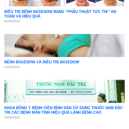
ĐIỀU TRỊ BỆNH BASEDOW BẰNG “PHẪU THUẬT TỨC THÌ ”AN
TOÀN VÀ HIỆU QUẢ
05/06/2024
BỆNH BASEDOW VÀ ĐIỀU TRỊ BASEDOW
12/19/2019
KHOA ĐÔNG Y BỆNH VIỆN BÌNH DÂN SỬ DỤNG THUỐC NAM ĐẶC
TRỊ CÁC BỆNH MÃN TÍNH HIỆU QUẢ LÀNH BỆNH CAO
05/06/2024