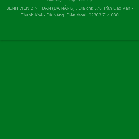
BỆNH VIỆN BÌNH DÂN (ĐÀ NẴNG) . Địa chỉ: 376 Trần Cao Vân -
Thanh Khê - Đà Nẵng. Điện thoạị: 02363 714 030