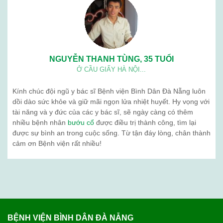
NGUYỄN THANH TÙNG, 35 TUỔI
Ở CẦU GIẤY HÀ NỘI...
Kính chúc đội ngũ y bác sĩ Bệnh viện Bình Dân Đà Nẵng luôn
dồi dào sức khỏe và giữ mãi ngọn lửa nhiệt huyết. Hy vọng với
tài năng và y đức của các y bác sĩ, sẽ ngày càng có thêm
nhiều bệnh nhân
bướu cổ
được điều trị thành công, tìm lại
được sự bình an trong cuộc sống. Từ tận đáy lòng, chân thành
cảm ơn Bệnh viện rất nhiều!
BỆNH VIỆN BÌNH DÂN ĐÀ NẴNG