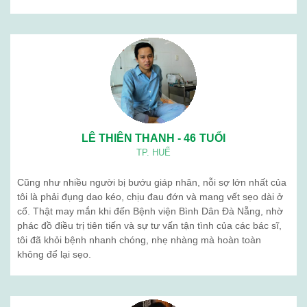
LÊ THIÊN THANH - 46 TUỔI
TP. HUẾ
Cũng như nhiều người bị bướu giáp nhân, nỗi sợ lớn nhất của
tôi là phải đụng dao kéo, chịu đau đớn và mang vết sẹo dài ở
cổ. Thật may mắn khi đến Bệnh viện Bình Dân Đà Nẵng, nhờ
phác đồ điều trị tiên tiến và sự tư vấn tận tình của các bác sĩ,
tôi đã khỏi bệnh nhanh chóng, nhẹ nhàng mà hoàn toàn
không để lại sẹo.