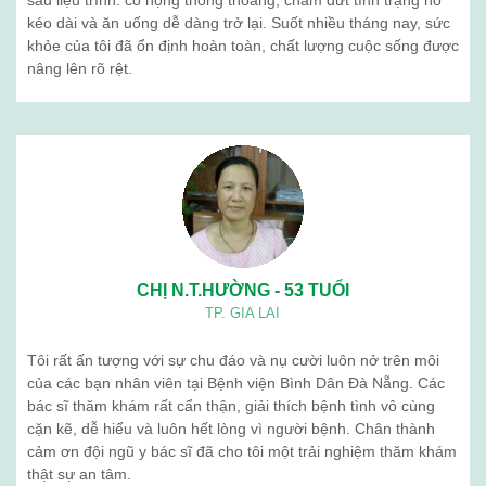
sau liệu trình: cổ họng thông thoáng, chấm dứt tình trạng ho
kéo dài và ăn uống dễ dàng trở lại. Suốt nhiều tháng nay, sức
khỏe của tôi đã ổn định hoàn toàn, chất lượng cuộc sống được
nâng lên rõ rệt.
CHỊ N.T.HƯỜNG - 53 TUỔI
TP. GIA LAI
Tôi rất ấn tượng với sự chu đáo và nụ cười luôn nở trên môi
của các bạn nhân viên tại Bệnh viện Bình Dân Đà Nẵng. Các
bác sĩ thăm khám rất cẩn thận, giải thích bệnh tình vô cùng
cặn kẽ, dễ hiểu và luôn hết lòng vì người bệnh. Chân thành
cảm ơn đội ngũ y bác sĩ đã cho tôi một trải nghiệm thăm khám
thật sự an tâm.