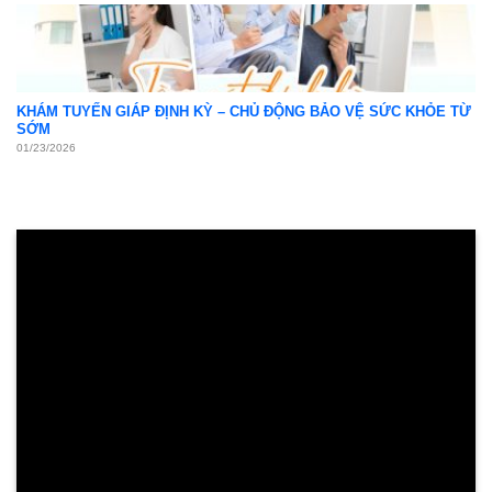
KHÁM TUYẾN GIÁP ĐỊNH KỲ – CHỦ ĐỘNG BẢO VỆ SỨC KHỎE TỪ
SỚM
01/23/2026