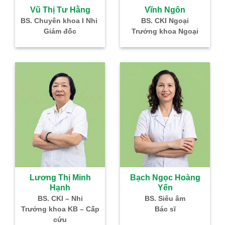
à
Vũ Thị Tư Hằng
Vĩnh Ngôn
–
BS. Chuyên khoa I Nhi
BS. CKI Ngoại
Giám đốc
Trưởng khoa Ngoại
IVF
Lương Thị Minh
Bạch Ngọc Hoàng
Hạnh
Yến
g
BS. CKI – Nhi
BS. Siêu âm
Nhi
Trưởng khoa KB – Cấp
Bác sĩ
cứu