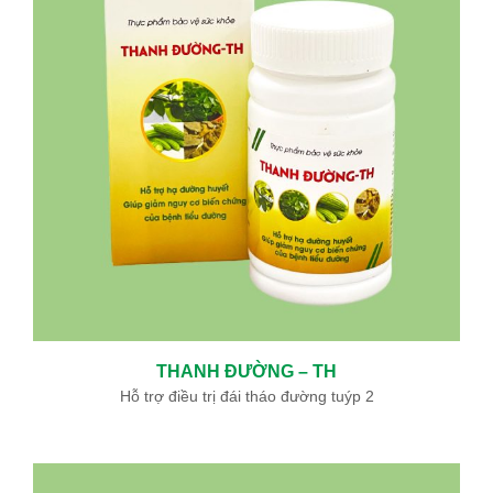
Ưu đãi đặc biệt: Khám chữa bệnh áp dụng BHYT
Trong tinh thần đồng hành cùng người dân vượt qua khó khăn
do thiên tai lũ lụt, Bệnh viện Bình Dân ...
Sự kiện - Video