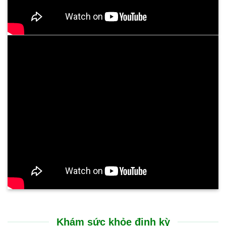
Trải nghiệm điều trị tại Bệnh viện Bình Dân Đà Nẵng rất nhẹ
nhàng, không gây đau đớn. Sự cải thiện thể hiện rõ rệt ngay
sau liệu trình: cổ họng thông thoáng, chấm dứt tình trạng ho
kéo dài và ăn uống dễ dàng trở lại. Suốt nhiều tháng nay, sức
khỏe của tôi đã ổn định hoàn toàn, chất lượng cuộc sống được
nâng lên rõ rệt.
CHỊ N.T.HƯỜNG - 53 TUỔI
TP. GIA LAI
Tôi rất ấn tượng với sự chu đáo và nụ cười luôn nở trên môi
của các bạn nhân viên tại Bệnh viện Bình Dân Đà Nẵng. Các
bác sĩ thăm khám rất cẩn thận, giải thích bệnh tình vô cùng