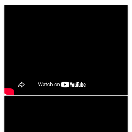
Khám Sức Khỏe Định Kỳ Cho Doanh Nghiệp
Chăm sóc sức khỏe nhân viên không chỉ là trách
nhiệm, mà còn là chiến lược dài hạn giúp doanh
nghiệp phát triển mạnh mẽ và bền vững. Tại
Bệnh viện Bình Dân, chúng tôi cung cấp dịch ...
Tư vấn dịch vụ
05
Th3