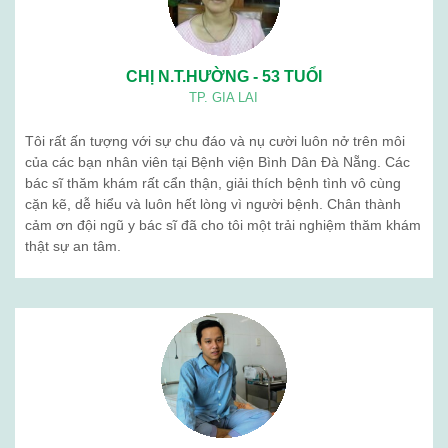
Quá trình phát triển
Tổ chức nhân sự
BẢN ĐỒ
BỆNH VIỆN BÌNH DÂN ĐÀ NẴNG
Cơ sở hướng dẫn thực hành
Khám sức khỏe định kỳ
Sản phẩm