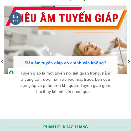
NGUYỄN THANH TÙNG, 35 TUỔI
Ở CẦU GIẤY HÀ NỘI...
Kính chúc đội ngũ y bác sĩ Bệnh viện Bình Dân Đà Nẵng luôn
dồi dào sức khỏe và giữ mãi ngọn lửa nhiệt huyết. Hy vọng với
tài năng và y đức của các y bác sĩ, sẽ ngày càng có thêm
nhiều bệnh nhân
bướu cổ
được điều trị thành công, tìm lại
được sự bình an trong cuộc sống. Từ tận đáy lòng, chân thành
cảm ơn Bệnh viện rất nhiều!