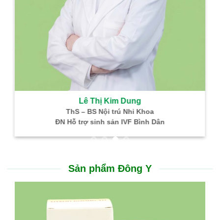
Kim Dung
 trú Nhi Khoa
GIÁC LINH – TH
DẠ DÀY 
sản IVF Bình Dân
nhồi máu não, nhồi máu cơ tim
Hỗ trợ điều trị viêm loé
Thông tin hữu ích