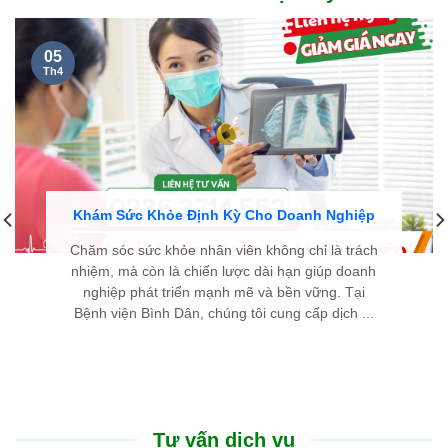
cặn kẽ, dễ hiểu và luôn hết lòng vì người bệnh. Chân thành
cảm ơn đội ngũ y bác sĩ đã cho tôi một trải nghiệm thăm khám
thật sự an tâm.
LÊ THIÊN THANH - 46 TUỔI
TP. HUẾ
Cũng như nhiều người bị bướu giáp nhân, nỗi sợ lớn nhất của
tôi là phải đụng dao kéo, chịu đau đớn và mang vết sẹo dài ở
cổ. Thật may mắn khi đến Bệnh viện Bình Dân Đà Nẵng, nhờ
phác đồ điều trị tiên tiến và sự tư vấn tận tình của các bác sĩ,
tôi đã khỏi bệnh nhanh chóng, nhẹ nhàng mà hoàn toàn
không để lại sẹo.