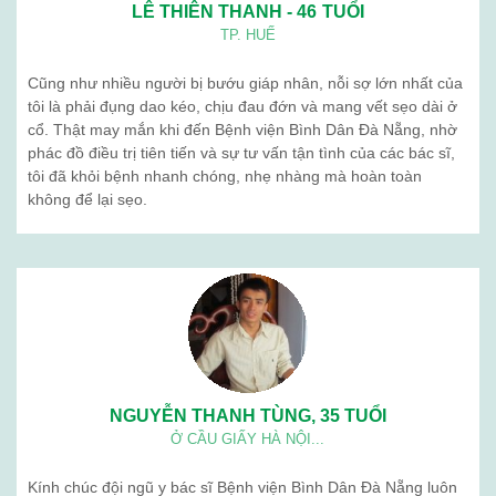
Ngưu giác linh
Giới thiệu
Blog
Liên hệ
BỆNH VIỆN BÌNH DÂN (ĐÀ NẴNG) . Địa chỉ: 376 Trần Cao Vân -
Thanh Khê - Đà Nẵng. Điện thoạị: 02363 714 030