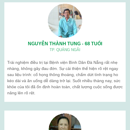
BỆNH VIỆN BÌNH DÂN ĐÀ NẴNG
Lịch làm việc: Từ thứ 2 – thứ 7
Sáng: 7h30 – 12h00
Chiều: 13h00 – 16h30
Địa chỉ: 376 Trần Cao Vân – Phường Thanh Khê – TP. Đà Nẵng
Điện thoại: 02363 714 030
Chăm sóc khách hàng: 0236 7105 888
Email: kinhdoanh.bvbd@gmail.com
Hành chính nhân sự : benhvienbinhdandn@gmail.com
Quy chế hoạt động
Giới thiệu chung
Ban lãnh đạo