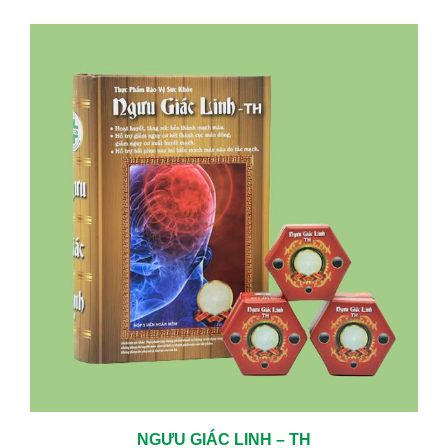
TRỊ CÁC BỆNH MÃN TÍNH HIỆU QUẢ LÀNH BỆNH CAO
05/06/2024
KHÁM TUYẾN GIÁP ĐỊNH KỲ – CHỦ ĐỘNG BẢO VỆ SỨC KHỎE TỪ
SỚM
01/23/2026