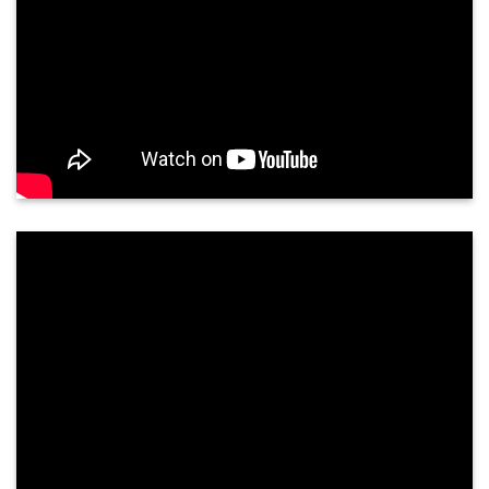
Siêu âm tuyến giáp có chính xác không?
Tuyến giáp là một tuyến nội tiết quan trọng, nằm
ở vùng cổ trước, nằm áp vào mặt trước bên của
sụn giáp và phần trên khí quản. Tuyến giáp gồm
hai thuỳ kết nối với nhau qua ...
PHẢN HỒI KHÁCH HÀNG
NGUYỄN THÀNH TUNG - 68 TUỔI
TP. QUẢNG NGÃI