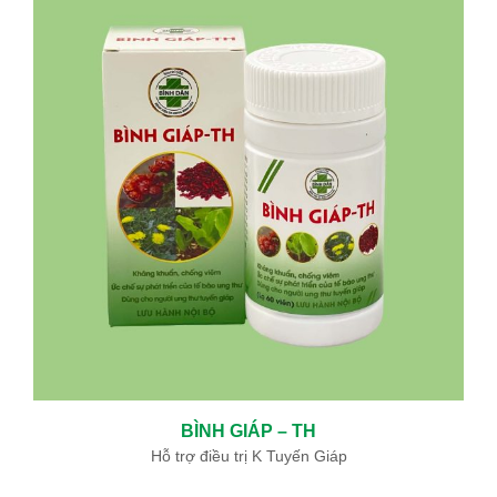
ĐIỀU TRỊ BỆNH BASEDOW BẰNG “PHẪU THUẬT TỨC THÌ ”AN
TOÀN VÀ HIỆU QUẢ
05/06/2024
BỆNH BASEDOW VÀ ĐIỀU TRỊ BASEDOW
12/19/2019
KHOA ĐÔNG Y BỆNH VIỆN BÌNH DÂN SỬ DỤNG THUỐC NAM ĐẶC