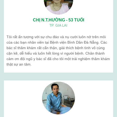
CHỊ N.T.HƯỜNG - 53 TUỔI
TP. GIA LAI
Tôi rất ấn tượng với sự chu đáo và nụ cười luôn nở trên môi
của các bạn nhân viên tại Bệnh viện Bình Dân Đà Nẵng. Các
bác sĩ thăm khám rất cẩn thận, giải thích bệnh tình vô cùng
cặn kẽ, dễ hiểu và luôn hết lòng vì người bệnh. Chân thành
cảm ơn đội ngũ y bác sĩ đã cho tôi một trải nghiệm thăm khám
thật sự an tâm.