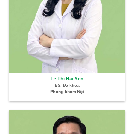
Lê Thị Hải Yến
BS. Đa khoa
Phòng khám Nội
B