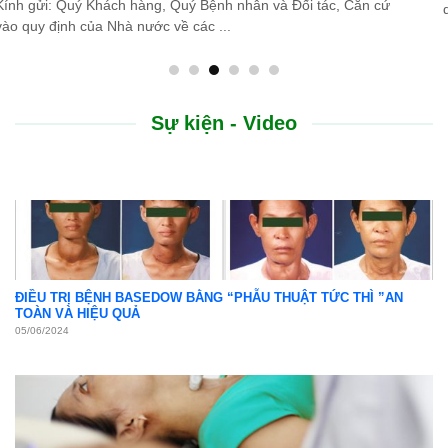
do thiên tai lũ lụt, Bệnh viện Bình Dân ...
Sự kiện - Video
ĐIỀU TRỊ BỆNH BASEDOW BẰNG “PHẪU THUẬT TỨC THÌ ”AN
TOÀN VÀ HIỆU QUẢ
05/06/2024