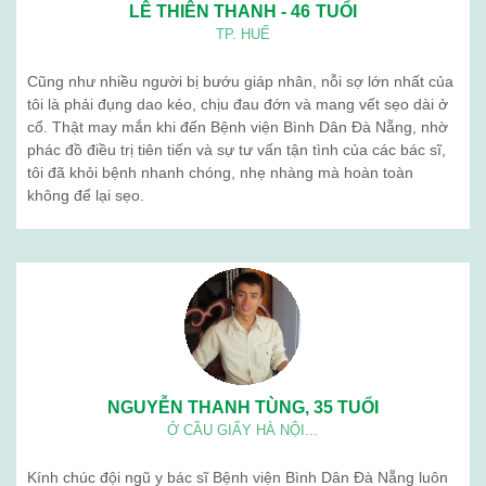
LÊ THIÊN THANH - 46 TUỔI
TP. HUẾ
Cũng như nhiều người bị bướu giáp nhân, nỗi sợ lớn nhất của
tôi là phải đụng dao kéo, chịu đau đớn và mang vết sẹo dài ở
cổ. Thật may mắn khi đến Bệnh viện Bình Dân Đà Nẵng, nhờ
phác đồ điều trị tiên tiến và sự tư vấn tận tình của các bác sĩ,
tôi đã khỏi bệnh nhanh chóng, nhẹ nhàng mà hoàn toàn
không để lại sẹo.
NGUYỄN THANH TÙNG, 35 TUỔI
Ở CẦU GIẤY HÀ NỘI...
Kính chúc đội ngũ y bác sĩ Bệnh viện Bình Dân Đà Nẵng luôn