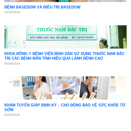
BỆNH BASEDOW VÀ ĐIỀU TRỊ BASEDOW
12/19/2019
KHOA ĐÔNG Y BỆNH VIỆN BÌNH DÂN SỬ DỤNG THUỐC NAM ĐẶC
TRỊ CÁC BỆNH MÃN TÍNH HIỆU QUẢ LÀNH BỆNH CAO
05/06/2024
KHÁM TUYẾN GIÁP ĐỊNH KỲ – CHỦ ĐỘNG BẢO VỆ SỨC KHỎE TỪ
SỚM
01/23/2026