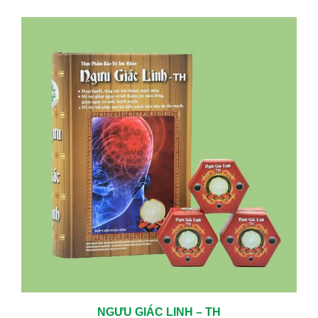
TRỊ CÁC BỆNH MÃN TÍNH HIỆU QUẢ LÀNH BỆNH CAO
05/06/2024
KHÁM TUYẾN GIÁP ĐỊNH KỲ – CHỦ ĐỘNG BẢO VỆ SỨC KHỎE TỪ
SỚM
01/23/2026