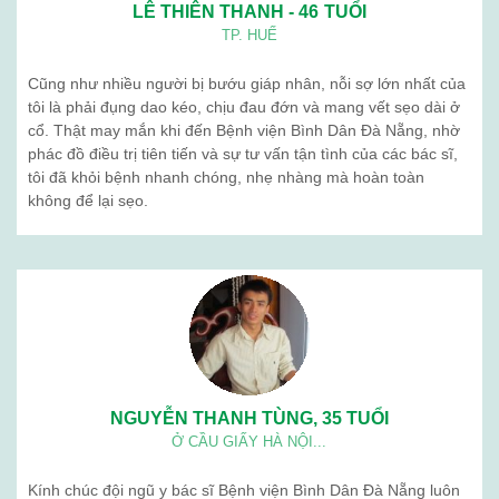
Ngưu giác linh
Giới thiệu
Blog
Liên hệ
BỆNH VIỆN BÌNH DÂN (ĐÀ NẴNG) . Địa chỉ: 376 Trần Cao Vân -
Thanh Khê - Đà Nẵng. Điện thoạị: 02363 714 030