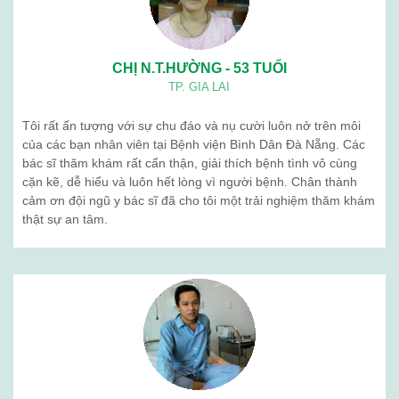
Quá trình phát triển
Tổ chức nhân sự
BẢN ĐỒ
BỆNH VIỆN BÌNH DÂN ĐÀ NẴNG
Cơ sở hướng dẫn thực hành
Khám sức khỏe định kỳ
Sản phẩm