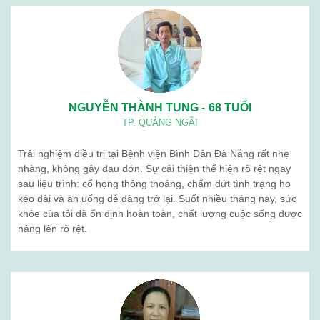
BỆNH VIỆN BÌNH DÂN ĐÀ NẴNG
Lịch làm việc: Từ thứ 2 – thứ 7
Sáng: 7h30 – 12h00
Chiều: 13h00 – 16h30
Địa chỉ: 376 Trần Cao Vân – Phường Thanh Khê – TP. Đà Nẵng
Điện thoại: 02363 714 030
Chăm sóc khách hàng: 0236 7105 888
Email: kinhdoanh.bvbd@gmail.com
Hành chính nhân sự : benhvienbinhdandn@gmail.com
Quy chế hoạt động
Giới thiệu chung
Ban lãnh đạo