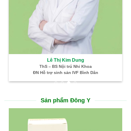
Kim Dung
 trú Nhi Khoa
GIÁC LINH – TH
DẠ DÀY 
sản IVF Bình Dân
nhồi máu não, nhồi máu cơ tim
Hỗ trợ điều trị viêm loé
Thông tin hữu ích