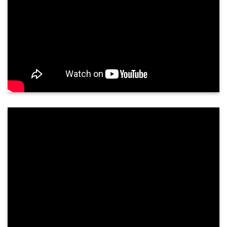
Siêu âm tuyến giáp có chính xác không?
Tuyến giáp là một tuyến nội tiết quan trọng, nằm
ở vùng cổ trước, nằm áp vào mặt trước bên của
sụn giáp và phần trên khí quản. Tuyến giáp gồm
hai thuỳ kết nối với nhau qua ...
PHẢN HỒI KHÁCH HÀNG
NGUYỄN THÀNH TUNG - 68 TUỔI
TP. QUẢNG NGÃI