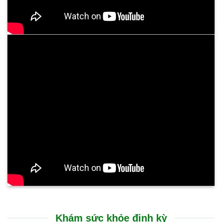
Trải nghiệm điều trị tại Bệnh viện Bình Dân Đà Nẵng rất nhẹ
nhàng, không gây đau đớn. Sự cải thiện thể hiện rõ rệt ngay
sau liệu trình: cổ họng thông thoáng, chấm dứt tình trạng ho
kéo dài và ăn uống dễ dàng trở lại. Suốt nhiều tháng nay, sức
khỏe của tôi đã ổn định hoàn toàn, chất lượng cuộc sống được
nâng lên rõ rệt.
CHỊ N.T.HƯỜNG - 53 TUỔI
TP. GIA LAI
Tôi rất ấn tượng với sự chu đáo và nụ cười luôn nở trên môi
của các bạn nhân viên tại Bệnh viện Bình Dân Đà Nẵng. Các
bác sĩ thăm khám rất cẩn thận, giải thích bệnh tình vô cùng