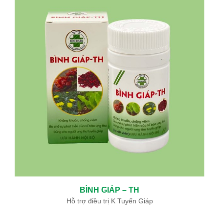
ĐIỀU TRỊ BỆNH BASEDOW BẰNG “PHẪU THUẬT TỨC THÌ ”AN
TOÀN VÀ HIỆU QUẢ
05/06/2024
BỆNH BASEDOW VÀ ĐIỀU TRỊ BASEDOW
12/19/2019
KHOA ĐÔNG Y BỆNH VIỆN BÌNH DÂN SỬ DỤNG THUỐC NAM ĐẶC