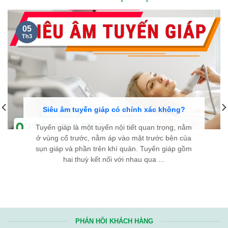
NGUYỄN THANH TÙNG, 35 TUỔI
Ở CẦU GIẤY HÀ NỘI...
Kính chúc đội ngũ y bác sĩ Bệnh viện Bình Dân Đà Nẵng luôn
dồi dào sức khỏe và giữ mãi ngọn lửa nhiệt huyết. Hy vọng với
tài năng và y đức của các y bác sĩ, sẽ ngày càng có thêm
nhiều bệnh nhân
bướu cổ
được điều trị thành công, tìm lại
được sự bình an trong cuộc sống. Từ tận đáy lòng, chân thành
cảm ơn Bệnh viện rất nhiều!