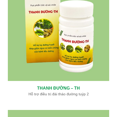
Ưu đãi đặc biệt: Khám chữa bệnh áp dụng BHYT
Trong tinh thần đồng hành cùng người dân vượt qua khó khăn
do thiên tai lũ lụt, Bệnh viện Bình Dân ...
Sự kiện - Video