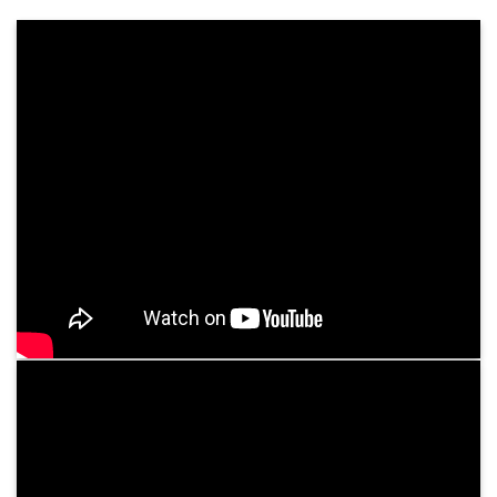
Khám Sức Khỏe Định Kỳ Cho Doanh Nghiệp
Chăm sóc sức khỏe nhân viên không chỉ là trách
nhiệm, mà còn là chiến lược dài hạn giúp doanh
nghiệp phát triển mạnh mẽ và bền vững. Tại
Bệnh viện Bình Dân, chúng tôi cung cấp dịch ...
Tư vấn dịch vụ
05
Th3