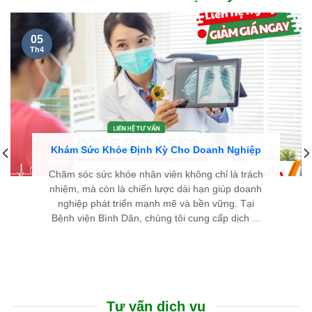
cặn kẽ, dễ hiểu và luôn hết lòng vì người bệnh. Chân thành
cảm ơn đội ngũ y bác sĩ đã cho tôi một trải nghiệm thăm khám
thật sự an tâm.
LÊ THIÊN THANH - 46 TUỔI
TP. HUẾ
Cũng như nhiều người bị bướu giáp nhân, nỗi sợ lớn nhất của
tôi là phải đụng dao kéo, chịu đau đớn và mang vết sẹo dài ở
cổ. Thật may mắn khi đến Bệnh viện Bình Dân Đà Nẵng, nhờ
phác đồ điều trị tiên tiến và sự tư vấn tận tình của các bác sĩ,
tôi đã khỏi bệnh nhanh chóng, nhẹ nhàng mà hoàn toàn
không để lại sẹo.