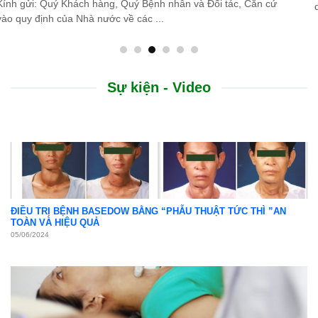
do thiên tai lũ lụt, Bệnh viện Bình Dân ...
Sự kiện - Video
ĐIỀU TRỊ BỆNH BASEDOW BẰNG “PHẪU THUẬT TỨC THÌ ”AN
TOÀN VÀ HIỆU QUẢ
05/06/2024