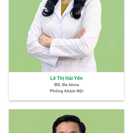
Lê Thị Hải Yến
BS. Đa khoa
Phòng khám Nội
B