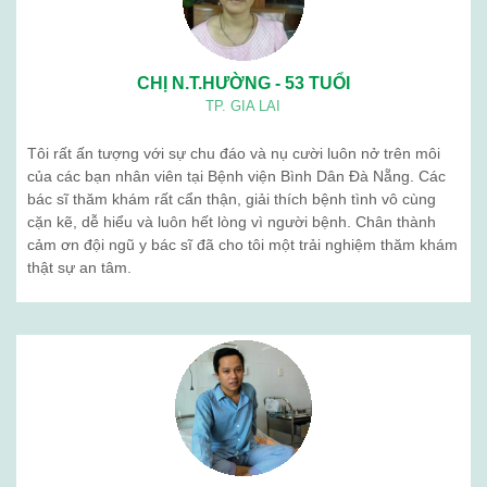
CHỊ N.T.HƯỜNG - 53 TUỔI
TP. GIA LAI
Tôi rất ấn tượng với sự chu đáo và nụ cười luôn nở trên môi
của các bạn nhân viên tại Bệnh viện Bình Dân Đà Nẵng. Các
bác sĩ thăm khám rất cẩn thận, giải thích bệnh tình vô cùng
cặn kẽ, dễ hiểu và luôn hết lòng vì người bệnh. Chân thành
cảm ơn đội ngũ y bác sĩ đã cho tôi một trải nghiệm thăm khám
thật sự an tâm.