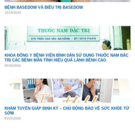
BỆNH BASEDOW VÀ ĐIỀU TRỊ BASEDOW
12/19/2019
KHOA ĐÔNG Y BỆNH VIỆN BÌNH DÂN SỬ DỤNG THUỐC NAM ĐẶC
TRỊ CÁC BỆNH MÃN TÍNH HIỆU QUẢ LÀNH BỆNH CAO
05/06/2024
KHÁM TUYẾN GIÁP ĐỊNH KỲ – CHỦ ĐỘNG BẢO VỆ SỨC KHỎE TỪ
SỚM
01/23/2026