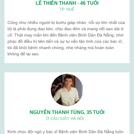
LÊ THIÊN THANH - 46 TUỔI
TP. HUẾ
Cũng như nhiều người bị bướu giáp nhân, nỗi sợ lớn nhất của
tôi là phải đụng dao kéo, chịu đau đớn và mang vết sẹo dài ở
cổ. Thật may mắn khi đến Bệnh viện Bình Dân Đà Nẵng, nhờ
phác đồ điều trị tiên tiến và sự tư vấn tận tình của các bác sĩ,
tôi đã khỏi bệnh nhanh chóng, nhẹ nhàng mà hoàn toàn
không để lại sẹo.
NGUYỄN THANH TÙNG, 35 TUỔI
Ở CẦU GIẤY HÀ NỘI...
Kính chúc đội ngũ y bác sĩ Bệnh viện Bình Dân Đà Nẵng luôn