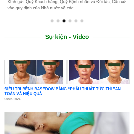
do thiên tai lũ lụt, Bệnh viện Bình Dân ...
Sự kiện - Video
ĐIỀU TRỊ BỆNH BASEDOW BẰNG “PHẪU THUẬT TỨC THÌ ”AN
TOÀN VÀ HIỆU QUẢ
05/06/2024