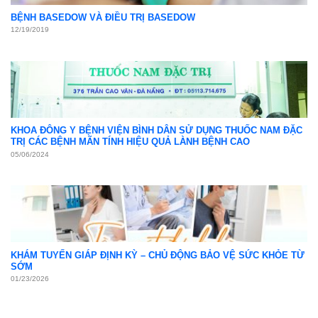
BỆNH BASEDOW VÀ ĐIỀU TRỊ BASEDOW
12/19/2019
KHOA ĐÔNG Y BỆNH VIỆN BÌNH DÂN SỬ DỤNG THUỐC NAM ĐẶC
TRỊ CÁC BỆNH MÃN TÍNH HIỆU QUẢ LÀNH BỆNH CAO
05/06/2024
KHÁM TUYẾN GIÁP ĐỊNH KỲ – CHỦ ĐỘNG BẢO VỆ SỨC KHỎE TỪ
SỚM
01/23/2026