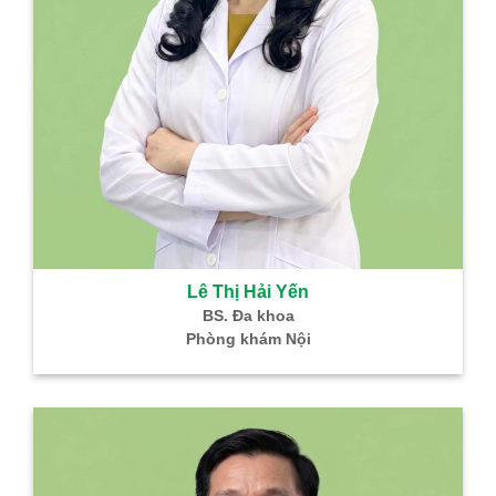
Lê Thị Hải Yến
BS. Đa khoa
Phòng khám Nội
B