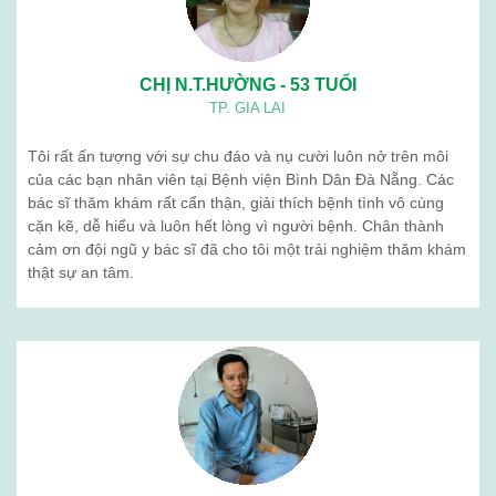
CHỊ N.T.HƯỜNG - 53 TUỔI
TP. GIA LAI
Tôi rất ấn tượng với sự chu đáo và nụ cười luôn nở trên môi
của các bạn nhân viên tại Bệnh viện Bình Dân Đà Nẵng. Các
bác sĩ thăm khám rất cẩn thận, giải thích bệnh tình vô cùng
cặn kẽ, dễ hiểu và luôn hết lòng vì người bệnh. Chân thành
cảm ơn đội ngũ y bác sĩ đã cho tôi một trải nghiệm thăm khám
thật sự an tâm.