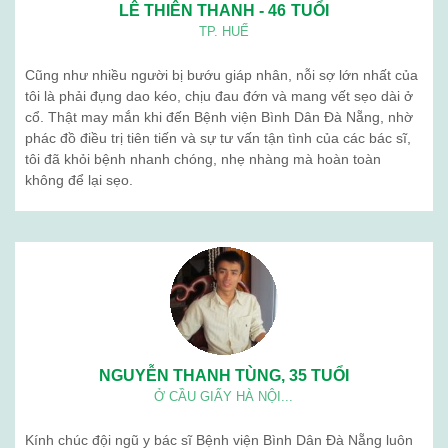
LÊ THIÊN THANH - 46 TUỔI
TP. HUẾ
Cũng như nhiều người bị bướu giáp nhân, nỗi sợ lớn nhất của
tôi là phải đụng dao kéo, chịu đau đớn và mang vết sẹo dài ở
cổ. Thật may mắn khi đến Bệnh viện Bình Dân Đà Nẵng, nhờ
phác đồ điều trị tiên tiến và sự tư vấn tận tình của các bác sĩ,
tôi đã khỏi bệnh nhanh chóng, nhẹ nhàng mà hoàn toàn
không để lại sẹo.
NGUYỄN THANH TÙNG, 35 TUỔI
Ở CẦU GIẤY HÀ NỘI...
Kính chúc đội ngũ y bác sĩ Bệnh viện Bình Dân Đà Nẵng luôn