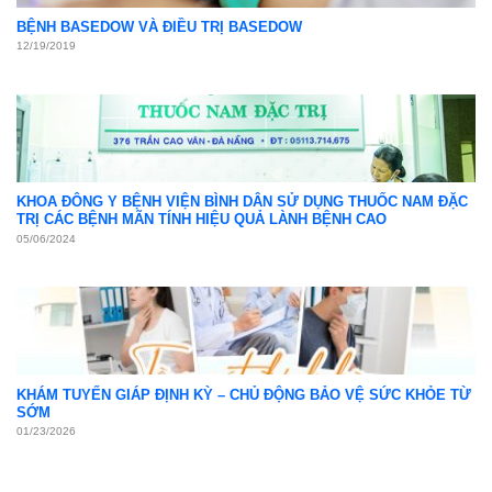
BỆNH BASEDOW VÀ ĐIỀU TRỊ BASEDOW
12/19/2019
KHOA ĐÔNG Y BỆNH VIỆN BÌNH DÂN SỬ DỤNG THUỐC NAM ĐẶC
TRỊ CÁC BỆNH MÃN TÍNH HIỆU QUẢ LÀNH BỆNH CAO
05/06/2024
KHÁM TUYẾN GIÁP ĐỊNH KỲ – CHỦ ĐỘNG BẢO VỆ SỨC KHỎE TỪ
SỚM
01/23/2026