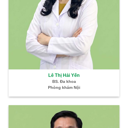
Lê Thị Hải Yến
BS. Đa khoa
Phòng khám Nội
B