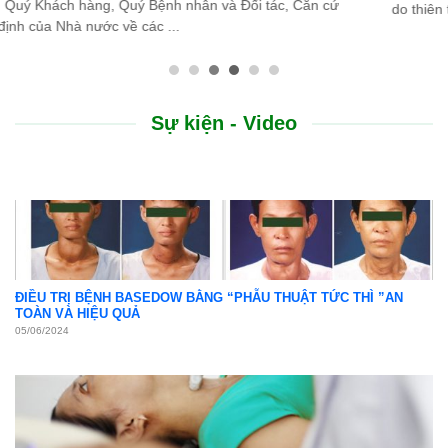
do thiên tai lũ lụt, Bệnh viện Bình Dân ...
Sự kiện - Video
ĐIỀU TRỊ BỆNH BASEDOW BẰNG “PHẪU THUẬT TỨC THÌ ”AN
TOÀN VÀ HIỆU QUẢ
05/06/2024