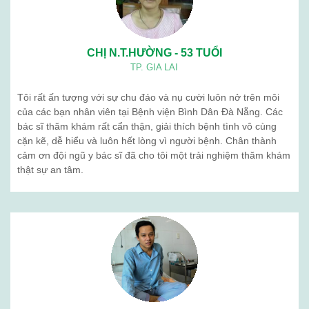
CHỊ N.T.HƯỜNG - 53 TUỔI
TP. GIA LAI
Tôi rất ấn tượng với sự chu đáo và nụ cười luôn nở trên môi
của các bạn nhân viên tại Bệnh viện Bình Dân Đà Nẵng. Các
bác sĩ thăm khám rất cẩn thận, giải thích bệnh tình vô cùng
cặn kẽ, dễ hiểu và luôn hết lòng vì người bệnh. Chân thành
cảm ơn đội ngũ y bác sĩ đã cho tôi một trải nghiệm thăm khám
thật sự an tâm.