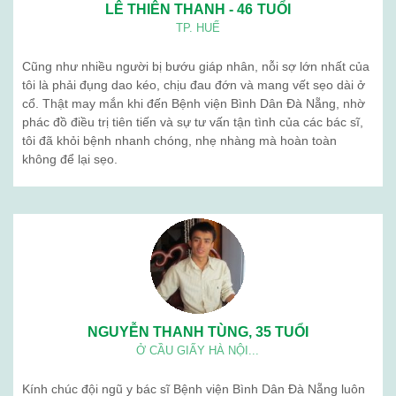
LÊ THIÊN THANH - 46 TUỔI
TP. HUẾ
Cũng như nhiều người bị bướu giáp nhân, nỗi sợ lớn nhất của
tôi là phải đụng dao kéo, chịu đau đớn và mang vết sẹo dài ở
cổ. Thật may mắn khi đến Bệnh viện Bình Dân Đà Nẵng, nhờ
phác đồ điều trị tiên tiến và sự tư vấn tận tình của các bác sĩ,
tôi đã khỏi bệnh nhanh chóng, nhẹ nhàng mà hoàn toàn
không để lại sẹo.
NGUYỄN THANH TÙNG, 35 TUỔI
Ở CẦU GIẤY HÀ NỘI...
Kính chúc đội ngũ y bác sĩ Bệnh viện Bình Dân Đà Nẵng luôn