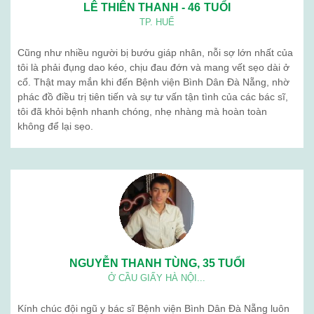
LÊ THIÊN THANH - 46 TUỔI
TP. HUẾ
Cũng như nhiều người bị bướu giáp nhân, nỗi sợ lớn nhất của
tôi là phải đụng dao kéo, chịu đau đớn và mang vết sẹo dài ở
cổ. Thật may mắn khi đến Bệnh viện Bình Dân Đà Nẵng, nhờ
phác đồ điều trị tiên tiến và sự tư vấn tận tình của các bác sĩ,
tôi đã khỏi bệnh nhanh chóng, nhẹ nhàng mà hoàn toàn
không để lại sẹo.
NGUYỄN THANH TÙNG, 35 TUỔI
Ở CẦU GIẤY HÀ NỘI...
Kính chúc đội ngũ y bác sĩ Bệnh viện Bình Dân Đà Nẵng luôn