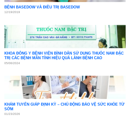
BỆNH BASEDOW VÀ ĐIỀU TRỊ BASEDOW
12/19/2019
KHOA ĐÔNG Y BỆNH VIỆN BÌNH DÂN SỬ DỤNG THUỐC NAM ĐẶC
TRỊ CÁC BỆNH MÃN TÍNH HIỆU QUẢ LÀNH BỆNH CAO
05/06/2024
KHÁM TUYẾN GIÁP ĐỊNH KỲ – CHỦ ĐỘNG BẢO VỆ SỨC KHỎE TỪ
SỚM
01/23/2026