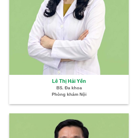
Lê Thị Hải Yến
BS. Đa khoa
Phòng khám Nội
B