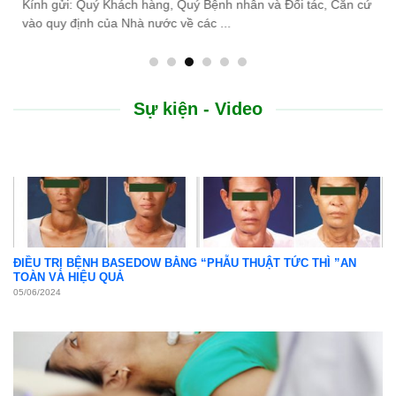
ác, Căn cứ
do thiên tai lũ lụt, Bệnh viện Bình Dân ...
Sự kiện - Video
ĐIỀU TRỊ BỆNH BASEDOW BẰNG “PHẪU THUẬT TỨC THÌ ”AN
TOÀN VÀ HIỆU QUẢ
05/06/2024