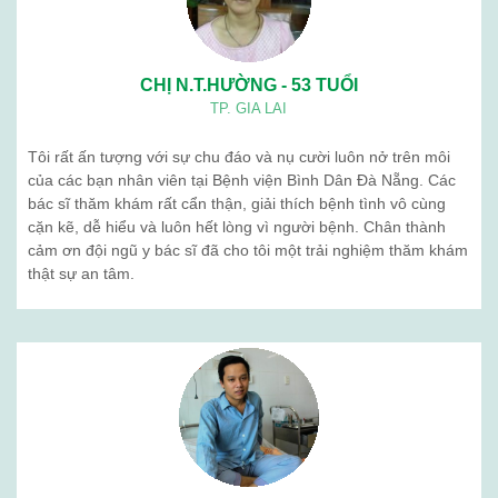
CHỊ N.T.HƯỜNG - 53 TUỔI
TP. GIA LAI
Tôi rất ấn tượng với sự chu đáo và nụ cười luôn nở trên môi
của các bạn nhân viên tại Bệnh viện Bình Dân Đà Nẵng. Các
bác sĩ thăm khám rất cẩn thận, giải thích bệnh tình vô cùng
cặn kẽ, dễ hiểu và luôn hết lòng vì người bệnh. Chân thành
cảm ơn đội ngũ y bác sĩ đã cho tôi một trải nghiệm thăm khám
thật sự an tâm.