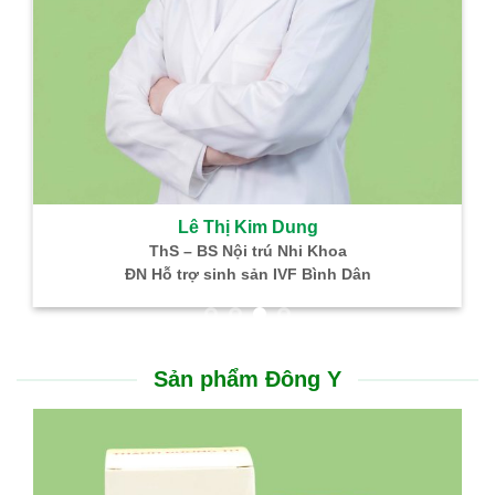
Lê Thị Kim Dung
ThS – BS Nội trú Nhi Khoa
ĐN Hỗ trợ sinh sản IVF Bình Dân
Sản phẩm Đông Y