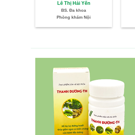
Đoàn Thị 
Đặng Xuân Thắng
BS. CKI Sản Ph
BS. CKI Nội
Trưởng khoa Sản 
Bác sĩ Nội