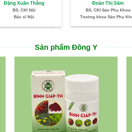
Sâm
Lê Thị Kim Dung
ụ Khoa
ThS – BS Nội trú Nhi Khoa
Bác s
Phụ Khoa
ĐN Hỗ trợ sinh sản IVF Bình Dân
Trư
Sản phẩm Đông Y