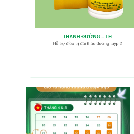
H ĐƯỜNG – TH
BÌNH GIÁP 
trị đái tháo đường tuýp 2
Hỗ trợ điều trị K 