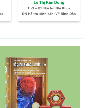
Bùi Thị Cúc
Hồ Thị Ngọc Hà
ĩ CKI – HH – Truyền Máu
BS. CKI: SP khoa – Hiếm muộ
ởng khoa Xét nghiệm
ĐN Hỗ trợ sinh sản IVF Bình D