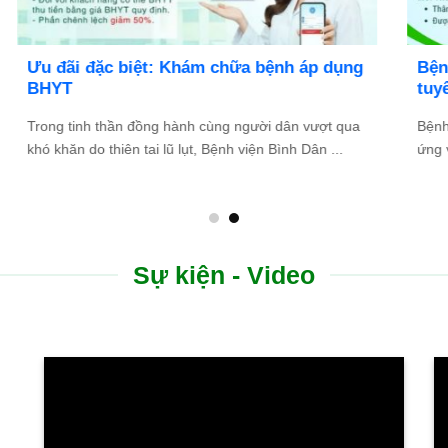
Bệnh viện Bình Dân Đà Nẵng thông báo
tuyển dụng
Bệnh viện Bình Dân Đà Nẵng đang tìm kiếm những
.
ứng viên tài năng, nhiệt huyết để gia nhập đội ngũ ...
Sự kiện - Video