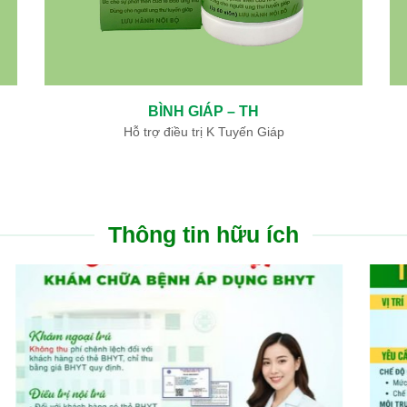
– TH
NGƯU GIÁC LINH – TH
Tuyến Giáp
Hỗ trợ điều trị nhồi máu não, nhồi máu
Thông tin hữu ích