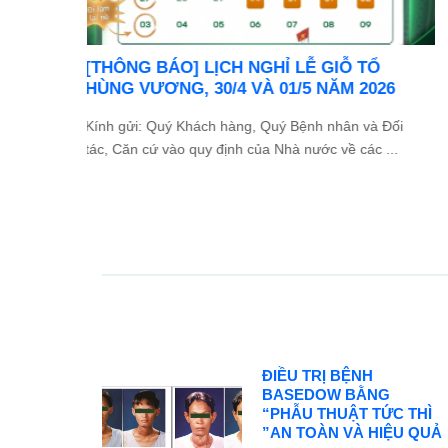
TỔ
Ưu đãi đặc biệt: Khám chữa bệnh áp dụng
2026
BHYT
và Đối
Trong tinh thần đồng hành cùng người dân vượt qua
ác ...
khó khăn do thiên tai lũ lụt, Bệnh viện Bình Dân ...
ĐIỀU TRỊ BỆNH
BASEDOW BẰNG
“PHẪU THUẬT TỨC THÌ
”AN TOÀN VÀ HIỆU QUẢ