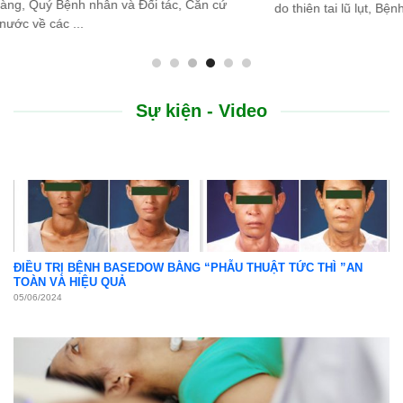
do thiên tai lũ lụt, Bệnh viện Bình Dân ...
Sự kiện - Video
ĐIỀU TRỊ BỆNH BASEDOW BẰNG “PHẪU THUẬT TỨC THÌ ”AN
TOÀN VÀ HIỆU QUẢ
05/06/2024