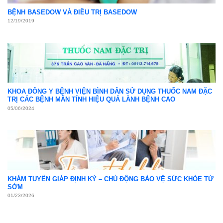
BỆNH BASEDOW VÀ ĐIỀU TRỊ BASEDOW
12/19/2019
KHOA ĐÔNG Y BỆNH VIỆN BÌNH DÂN SỬ DỤNG THUỐC NAM ĐẶC
TRỊ CÁC BỆNH MÃN TÍNH HIỆU QUẢ LÀNH BỆNH CAO
05/06/2024
KHÁM TUYẾN GIÁP ĐỊNH KỲ – CHỦ ĐỘNG BẢO VỆ SỨC KHỎE TỪ
SỚM
01/23/2026