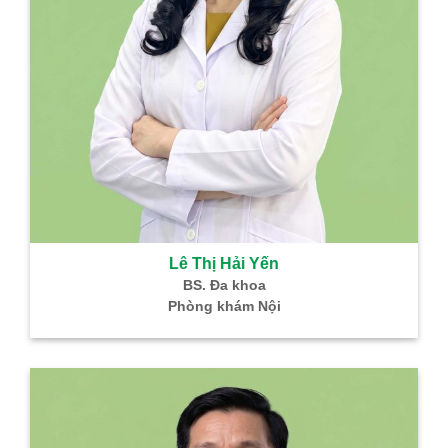
Lê Thị Hải Yến
BS. Đa khoa
Phòng khám Nội
B