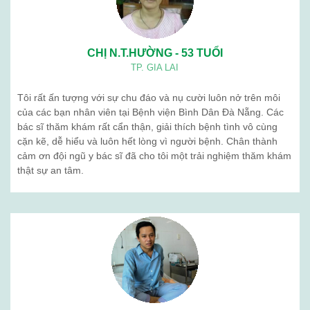
CHỊ N.T.HƯỜNG - 53 TUỔI
TP. GIA LAI
Tôi rất ấn tượng với sự chu đáo và nụ cười luôn nở trên môi
của các bạn nhân viên tại Bệnh viện Bình Dân Đà Nẵng. Các
bác sĩ thăm khám rất cẩn thận, giải thích bệnh tình vô cùng
cặn kẽ, dễ hiểu và luôn hết lòng vì người bệnh. Chân thành
cảm ơn đội ngũ y bác sĩ đã cho tôi một trải nghiệm thăm khám
thật sự an tâm.