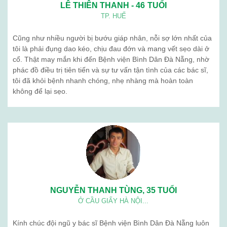
LÊ THIÊN THANH - 46 TUỔI
TP. HUẾ
Cũng như nhiều người bị bướu giáp nhân, nỗi sợ lớn nhất của
tôi là phải đụng dao kéo, chịu đau đớn và mang vết sẹo dài ở
cổ. Thật may mắn khi đến Bệnh viện Bình Dân Đà Nẵng, nhờ
phác đồ điều trị tiên tiến và sự tư vấn tận tình của các bác sĩ,
tôi đã khỏi bệnh nhanh chóng, nhẹ nhàng mà hoàn toàn
không để lại sẹo.
NGUYỄN THANH TÙNG, 35 TUỔI
Ở CẦU GIẤY HÀ NỘI...
Kính chúc đội ngũ y bác sĩ Bệnh viện Bình Dân Đà Nẵng luôn