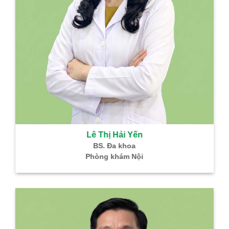
Bùi Thị C
Bác sĩ CKI –
Truyền M
Trưởng khoa
nghiệm
Lê Thị Hải Yến
BS. Đa khoa
Phòng khám Nội
Nguyễn Th
Phong
Bác sĩ CKI – 