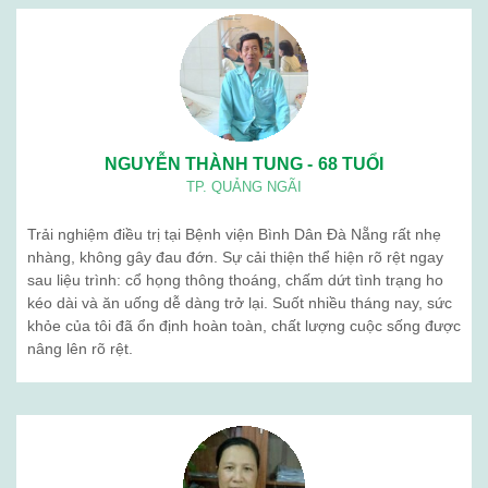
BỆNH VIỆN BÌNH DÂN ĐÀ NẴNG
Lịch làm việc: Từ thứ 2 – thứ 7
Sáng: 7h30 – 12h00
Chiều: 13h00 – 16h30
Địa chỉ: 376 Trần Cao Vân – Phường Thanh Khê – TP. Đà Nẵng
Điện thoại: 02363 714 030
Chăm sóc khách hàng: 0236 7105 888
Email: kinhdoanh.bvbd@gmail.com
Hành chính nhân sự : benhvienbinhdandn@gmail.com
Quy chế hoạt động
Giới thiệu chung
Ban lãnh đạo