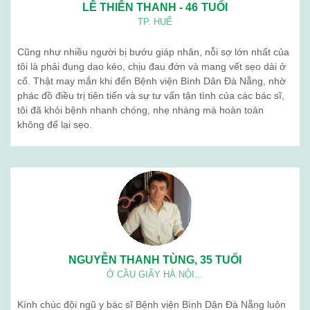
Ngưu giác linh
Giới thiệu
Blog
Liên hệ
BỆNH VIỆN BÌNH DÂN (ĐÀ NẴNG) . Địa chỉ: 376 Trần Cao Vân -
Thanh Khê - Đà Nẵng. Điện thoạị: 02363 714 030