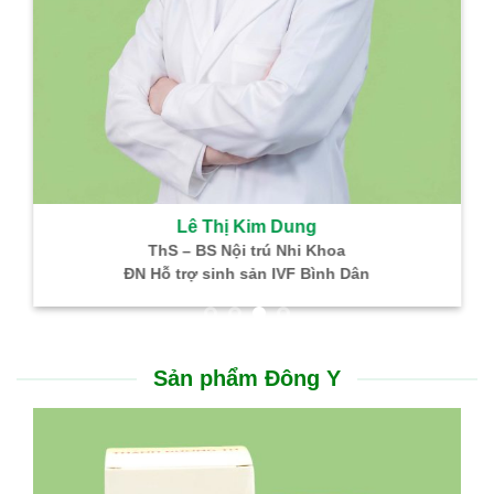
Lê Thị Kim Dung
ThS – BS Nội trú Nhi Khoa
NGƯU GIÁC LINH – TH
ĐN Hỗ trợ sinh sản IVF Bình Dân
ỗ trợ điều trị nhồi máu não, nhồi máu cơ tim
Hỗ trợ đ
Thông tin hữu ích