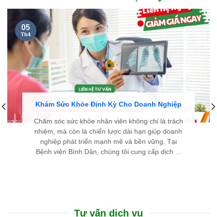
cặn kẽ, dễ hiểu và luôn hết lòng vì người bệnh. Chân thành
cảm ơn đội ngũ y bác sĩ đã cho tôi một trải nghiệm thăm khám
thật sự an tâm.
LÊ THIÊN THANH - 46 TUỔI
TP. HUẾ
Cũng như nhiều người bị bướu giáp nhân, nỗi sợ lớn nhất của
tôi là phải đụng dao kéo, chịu đau đớn và mang vết sẹo dài ở
cổ. Thật may mắn khi đến Bệnh viện Bình Dân Đà Nẵng, nhờ
phác đồ điều trị tiên tiến và sự tư vấn tận tình của các bác sĩ,
tôi đã khỏi bệnh nhanh chóng, nhẹ nhàng mà hoàn toàn
không để lại sẹo.