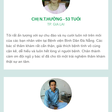
Quá trình phát triển
Tổ chức nhân sự
BẢN ĐỒ
BỆNH VIỆN BÌNH DÂN ĐÀ NẴNG
Cơ sở hướng dẫn thực hành
Khám sức khỏe định kỳ
Sản phẩm