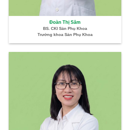
Đoàn Thị Sâm
BS. CKI Sản Phụ Khoa
Trưởng khoa Sản Phụ Khoa
BÌNH GIÁP – TH
THÔNG
Hỗ trợ điều trị K Tuyến Giáp
Hỗ trợ điều