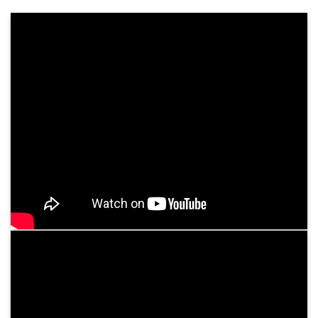
Khám Sức Khỏe Định Kỳ Cho Doanh Nghiệp
Chăm sóc sức khỏe nhân viên không chỉ là trách
nhiệm, mà còn là chiến lược dài hạn giúp doanh
nghiệp phát triển mạnh mẽ và bền vững. Tại
Bệnh viện Bình Dân, chúng tôi cung cấp dịch ...
Tư vấn dịch vụ
05
Th3