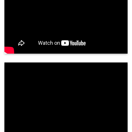
Siêu âm tuyến giáp có chính xác không?
Tuyến giáp là một tuyến nội tiết quan trọng, nằm
ở vùng cổ trước, nằm áp vào mặt trước bên của
sụn giáp và phần trên khí quản. Tuyến giáp gồm
hai thuỳ kết nối với nhau qua ...
PHẢN HỒI KHÁCH HÀNG
NGUYỄN THÀNH TUNG - 68 TUỔI
TP. QUẢNG NGÃI