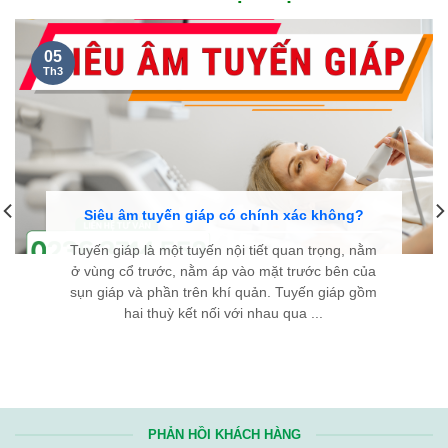
NGUYỄN THANH TÙNG, 35 TUỔI
Ở CẦU GIẤY HÀ NỘI...
Kính chúc đội ngũ y bác sĩ Bệnh viện Bình Dân Đà Nẵng luôn
dồi dào sức khỏe và giữ mãi ngọn lửa nhiệt huyết. Hy vọng với
tài năng và y đức của các y bác sĩ, sẽ ngày càng có thêm
nhiều bệnh nhân
bướu cổ
được điều trị thành công, tìm lại
được sự bình an trong cuộc sống. Từ tận đáy lòng, chân thành
cảm ơn Bệnh viện rất nhiều!