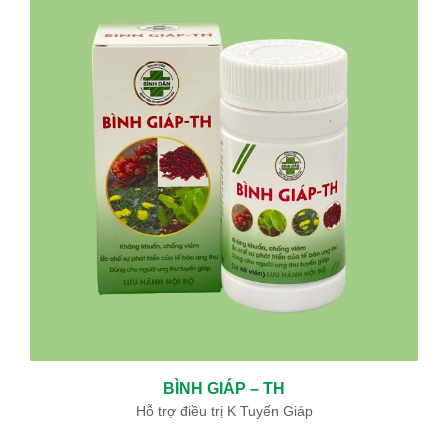
ĐIỀU TRỊ BỆNH BASEDOW BẰNG “PHẪU THUẬT TỨC THÌ ”AN
TOÀN VÀ HIỆU QUẢ
05/06/2024
BỆNH BASEDOW VÀ ĐIỀU TRỊ BASEDOW
12/19/2019
KHOA ĐÔNG Y BỆNH VIỆN BÌNH DÂN SỬ DỤNG THUỐC NAM ĐẶC