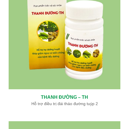
Ưu đãi đặc biệt: Khám chữa bệnh áp dụng BHYT
Trong tinh thần đồng hành cùng người dân vượt qua khó khăn
do thiên tai lũ lụt, Bệnh viện Bình Dân ...
Sự kiện - Video