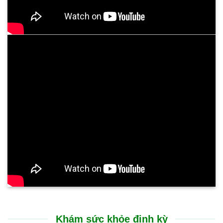
Trải nghiệm điều trị tại Bệnh viện Bình Dân Đà Nẵng rất nhẹ
nhàng, không gây đau đớn. Sự cải thiện thể hiện rõ rệt ngay
sau liệu trình: cổ họng thông thoáng, chấm dứt tình trạng ho
kéo dài và ăn uống dễ dàng trở lại. Suốt nhiều tháng nay, sức
khỏe của tôi đã ổn định hoàn toàn, chất lượng cuộc sống được
nâng lên rõ rệt.
CHỊ N.T.HƯỜNG - 53 TUỔI
TP. GIA LAI
Tôi rất ấn tượng với sự chu đáo và nụ cười luôn nở trên môi
của các bạn nhân viên tại Bệnh viện Bình Dân Đà Nẵng. Các
bác sĩ thăm khám rất cẩn thận, giải thích bệnh tình vô cùng