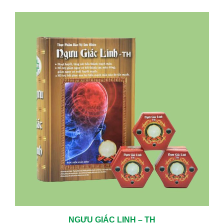
TRỊ CÁC BỆNH MÃN TÍNH HIỆU QUẢ LÀNH BỆNH CAO
05/06/2024
KHÁM TUYẾN GIÁP ĐỊNH KỲ – CHỦ ĐỘNG BẢO VỆ SỨC KHỎE TỪ
SỚM
01/23/2026