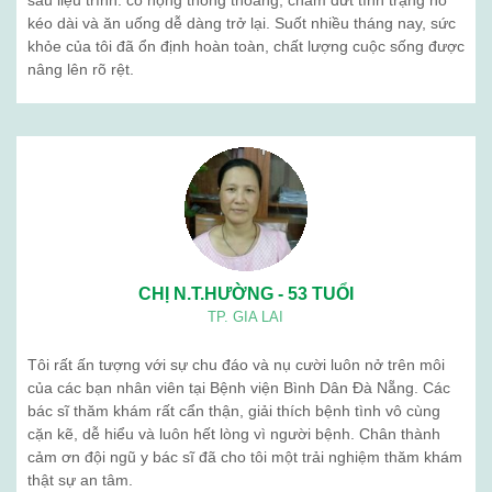
sau liệu trình: cổ họng thông thoáng, chấm dứt tình trạng ho
kéo dài và ăn uống dễ dàng trở lại. Suốt nhiều tháng nay, sức
khỏe của tôi đã ổn định hoàn toàn, chất lượng cuộc sống được
nâng lên rõ rệt.
CHỊ N.T.HƯỜNG - 53 TUỔI
TP. GIA LAI
Tôi rất ấn tượng với sự chu đáo và nụ cười luôn nở trên môi
của các bạn nhân viên tại Bệnh viện Bình Dân Đà Nẵng. Các
bác sĩ thăm khám rất cẩn thận, giải thích bệnh tình vô cùng
cặn kẽ, dễ hiểu và luôn hết lòng vì người bệnh. Chân thành
cảm ơn đội ngũ y bác sĩ đã cho tôi một trải nghiệm thăm khám
thật sự an tâm.