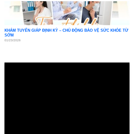
KHÁM TUYẾN GIÁP ĐỊNH KỲ – CHỦ ĐỘNG BẢO VỆ SỨC KHỎE TỪ
SỚM
01/23/2026