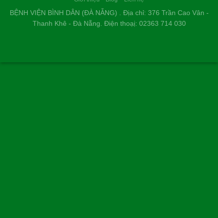
BỆNH VIỆN BÌNH DÂN (ĐÀ NẴNG) . Địa chỉ: 376 Trần Cao Vân -
Thanh Khê - Đà Nẵng. Điện thoạị: 02363 714 030