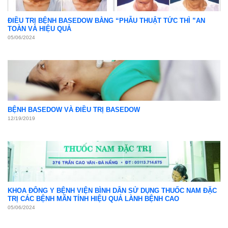
ĐIỀU TRỊ BỆNH BASEDOW BẰNG “PHẪU THUẬT TỨC THÌ ”AN
TOÀN VÀ HIỆU QUẢ
05/06/2024
BỆNH BASEDOW VÀ ĐIỀU TRỊ BASEDOW
12/19/2019
KHOA ĐÔNG Y BỆNH VIỆN BÌNH DÂN SỬ DỤNG THUỐC NAM ĐẶC
TRỊ CÁC BỆNH MÃN TÍNH HIỆU QUẢ LÀNH BỆNH CAO
05/06/2024