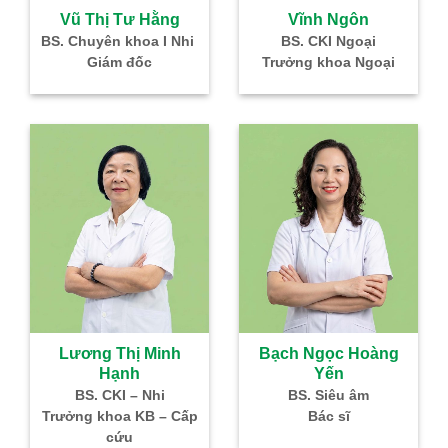
à
Vũ Thị Tư Hằng
Vĩnh Ngôn
–
BS. Chuyên khoa I Nhi
BS. CKI Ngoại
Giám đốc
Trưởng khoa Ngoại
IVF
Lương Thị Minh
Bạch Ngọc Hoàng
Hạnh
Yến
g
BS. CKI – Nhi
BS. Siêu âm
Nhi
Trưởng khoa KB – Cấp
Bác sĩ
cứu