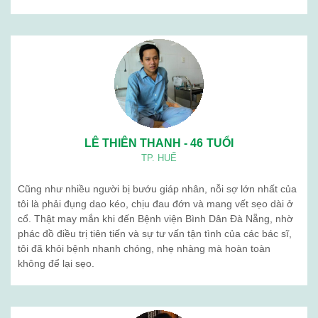
LÊ THIÊN THANH - 46 TUỔI
TP. HUẾ
Cũng như nhiều người bị bướu giáp nhân, nỗi sợ lớn nhất của
tôi là phải đụng dao kéo, chịu đau đớn và mang vết sẹo dài ở
cổ. Thật may mắn khi đến Bệnh viện Bình Dân Đà Nẵng, nhờ
phác đồ điều trị tiên tiến và sự tư vấn tận tình của các bác sĩ,
tôi đã khỏi bệnh nhanh chóng, nhẹ nhàng mà hoàn toàn
không để lại sẹo.