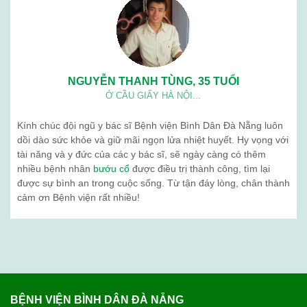
NGUYỄN THANH TÙNG, 35 TUỔI
Ở CẦU GIẤY HÀ NỘI...
Kính chúc đội ngũ y bác sĩ Bệnh viện Bình Dân Đà Nẵng luôn
dồi dào sức khỏe và giữ mãi ngọn lửa nhiệt huyết. Hy vọng với
tài năng và y đức của các y bác sĩ, sẽ ngày càng có thêm
nhiều bệnh nhân
bướu cổ
được điều trị thành công, tìm lại
được sự bình an trong cuộc sống. Từ tận đáy lòng, chân thành
cảm ơn Bệnh viện rất nhiều!
BỆNH VIỆN BÌNH DÂN ĐÀ NẴNG