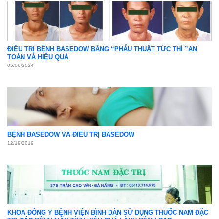
ĐIỀU TRỊ BỆNH BASEDOW BẰNG “PHẪU THUẬT TỨC THÌ ”AN
TOÀN VÀ HIỆU QUẢ
05/06/2024
BỆNH BASEDOW VÀ ĐIỀU TRỊ BASEDOW
12/19/2019
KHOA ĐÔNG Y BỆNH VIỆN BÌNH DÂN SỬ DỤNG THUỐC NAM ĐẶC