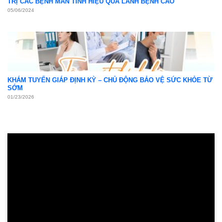
TRỊ CÁC BỆNH MÃN TÍNH HIỆU QUẢ LÀNH BỆNH CAO
05/06/2024
KHÁM TUYẾN GIÁP ĐỊNH KỲ – CHỦ ĐỘNG BẢO VỆ SỨC KHỎE TỪ
SỚM
01/23/2026