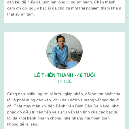
cặn kẽ, dễ hiểu và luôn hết lòng vì người bệnh. Chân thành
cảm ơn đội ngũ y bác sĩ đã cho tôi một trải nghiệm thăm khám
thật sự an tâm.
LÊ THIÊN THANH - 46 TUỔI
TP. HUẾ
Cũng như nhiều người bị bướu giáp nhân, nỗi sợ lớn nhất của
tôi là phải đụng dao kéo, chịu đau đớn và mang vết sẹo dài ở
cổ. Thật may mắn khi đến Bệnh viện Bình Dân Đà Nẵng, nhờ
phác đồ điều trị tiên tiến và sự tư vấn tận tình của các bác sĩ,
tôi đã khỏi bệnh nhanh chóng, nhẹ nhàng mà hoàn toàn
không để lại sẹo.