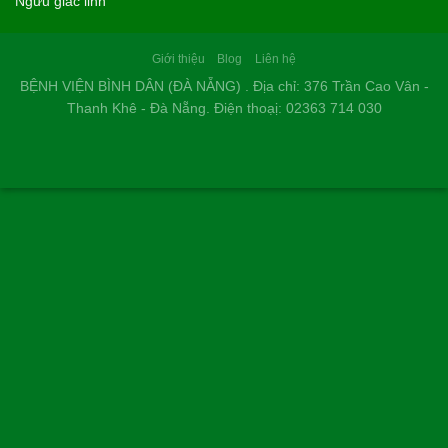
Ngưu giác linh
Giới thiệu
Blog
Liên hệ
BỆNH VIỆN BÌNH DÂN (ĐÀ NẴNG) . Địa chỉ: 376 Trần Cao Vân -
Thanh Khê - Đà Nẵng. Điện thoạị: 02363 714 030