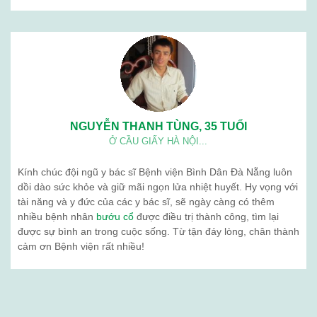
NGUYỄN THANH TÙNG, 35 TUỔI
Ở CẦU GIẤY HÀ NỘI...
Kính chúc đội ngũ y bác sĩ Bệnh viện Bình Dân Đà Nẵng luôn
dồi dào sức khỏe và giữ mãi ngọn lửa nhiệt huyết. Hy vọng với
tài năng và y đức của các y bác sĩ, sẽ ngày càng có thêm
nhiều bệnh nhân
bướu cổ
được điều trị thành công, tìm lại
được sự bình an trong cuộc sống. Từ tận đáy lòng, chân thành
cảm ơn Bệnh viện rất nhiều!