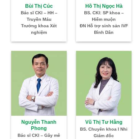
Bùi Thị Cúc
Hồ Thị Ngọc Hà
Bác sĩ CKI – HH –
BS. CKI: SP khoa –
BS
Truyền Máu
Hiếm muộn
Trưởng khoa Xét
ĐN Hỗ trợ sinh sản IVF
nghiệm
Bình Dân
Nguyễn Thanh
Vũ Thị Tư Hằng
Phong
BS. Chuyên khoa I Nhi
Tr
Bác sĩ CKI – Gây mê
Giám đốc