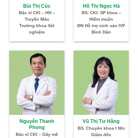
Bùi Thị Cúc
Hồ Thị Ngọc Hà
Bác sĩ CKI – HH –
BS. CKI: SP khoa –
BS
Truyền Máu
Hiếm muộn
Trưởng khoa Xét
ĐN Hỗ trợ sinh sản IVF
nghiệm
Bình Dân
Nguyễn Thanh
Vũ Thị Tư Hằng
Phong
BS. Chuyên khoa I Nhi
Tr
Bác sĩ CKI – Gây mê
Giám đốc