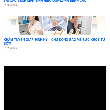
TRỊ CÁC BỆNH MÃN TÍNH HIỆU QUẢ LÀNH BỆNH CAO
05/06/2024
KHÁM TUYẾN GIÁP ĐỊNH KỲ – CHỦ ĐỘNG BẢO VỆ SỨC KHỎE TỪ
SỚM
01/23/2026