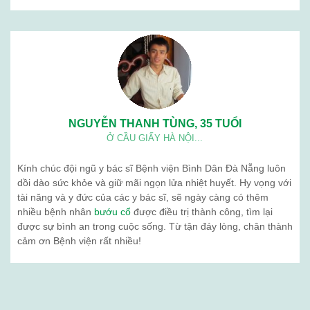
NGUYỄN THANH TÙNG, 35 TUỔI
Ở CẦU GIẤY HÀ NỘI...
Kính chúc đội ngũ y bác sĩ Bệnh viện Bình Dân Đà Nẵng luôn
dồi dào sức khỏe và giữ mãi ngọn lửa nhiệt huyết. Hy vọng với
tài năng và y đức của các y bác sĩ, sẽ ngày càng có thêm
nhiều bệnh nhân
bướu cổ
được điều trị thành công, tìm lại
được sự bình an trong cuộc sống. Từ tận đáy lòng, chân thành
cảm ơn Bệnh viện rất nhiều!