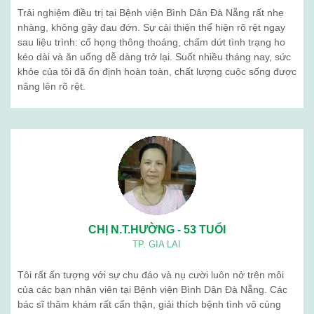
Trải nghiệm điều trị tại Bệnh viện Bình Dân Đà Nẵng rất nhẹ
nhàng, không gây đau đớn. Sự cải thiện thể hiện rõ rệt ngay
sau liệu trình: cổ họng thông thoáng, chấm dứt tình trạng ho
kéo dài và ăn uống dễ dàng trở lại. Suốt nhiều tháng nay, sức
khỏe của tôi đã ổn định hoàn toàn, chất lượng cuộc sống được
nâng lên rõ rệt.
CHỊ N.T.HƯỜNG - 53 TUỔI
TP. GIA LAI
Tôi rất ấn tượng với sự chu đáo và nụ cười luôn nở trên môi
của các bạn nhân viên tại Bệnh viện Bình Dân Đà Nẵng. Các
bác sĩ thăm khám rất cẩn thận, giải thích bệnh tình vô cùng