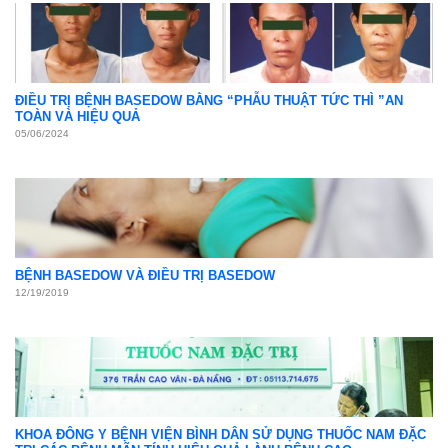
ĐIỀU TRỊ BỆNH BASEDOW BẰNG “PHẪU THUẬT TỨC THÌ ”AN
TOÀN VÀ HIỆU QUẢ
05/06/2024
BỆNH BASEDOW VÀ ĐIỀU TRỊ BASEDOW
12/19/2019
KHOA ĐÔNG Y BỆNH VIỆN BÌNH DÂN SỬ DỤNG THUỐC NAM ĐẶC