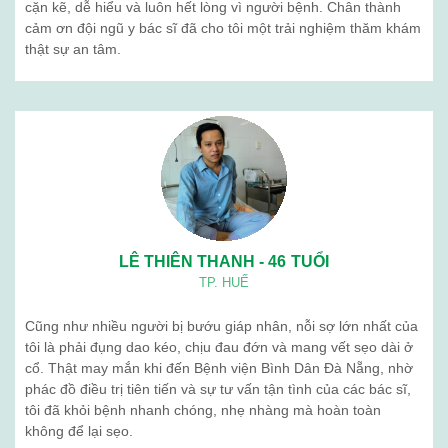
cặn kẽ, dễ hiểu và luôn hết lòng vì người bệnh. Chân thành
cảm ơn đội ngũ y bác sĩ đã cho tôi một trải nghiệm thăm khám
thật sự an tâm.
LÊ THIÊN THANH - 46 TUỔI
TP. HUẾ
Cũng như nhiều người bị bướu giáp nhân, nỗi sợ lớn nhất của
tôi là phải đụng dao kéo, chịu đau đớn và mang vết sẹo dài ở
cổ. Thật may mắn khi đến Bệnh viện Bình Dân Đà Nẵng, nhờ
phác đồ điều trị tiên tiến và sự tư vấn tận tình của các bác sĩ,
tôi đã khỏi bệnh nhanh chóng, nhẹ nhàng mà hoàn toàn
không để lại sẹo.