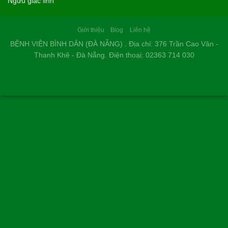
Ngưu giác linh
Giới thiệu
Blog
Liên hệ
BỆNH VIỆN BÌNH DÂN (ĐÀ NẴNG) . Địa chỉ: 376 Trần Cao Vân -
Thanh Khê - Đà Nẵng. Điện thoạị: 02363 714 030