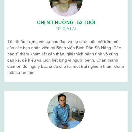
CHỊ N.T.HƯỜNG - 53 TUỔI
TP. GIA LAI
Tôi rất ấn tượng với sự chu đáo và nụ cười luôn nở trên môi
của các bạn nhân viên tại Bệnh viện Bình Dân Đà Nẵng. Các
bác sĩ thăm khám rất cẩn thận, giải thích bệnh tình vô cùng
cặn kẽ, dễ hiểu và luôn hết lòng vì người bệnh. Chân thành
cảm ơn đội ngũ y bác sĩ đã cho tôi một trải nghiệm thăm khám
thật sự an tâm.