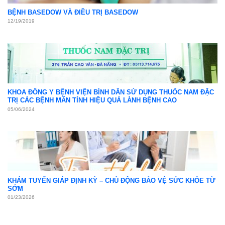
BỆNH BASEDOW VÀ ĐIỀU TRỊ BASEDOW
12/19/2019
KHOA ĐÔNG Y BỆNH VIỆN BÌNH DÂN SỬ DỤNG THUỐC NAM ĐẶC
TRỊ CÁC BỆNH MÃN TÍNH HIỆU QUẢ LÀNH BỆNH CAO
05/06/2024
KHÁM TUYẾN GIÁP ĐỊNH KỲ – CHỦ ĐỘNG BẢO VỆ SỨC KHỎE TỪ
SỚM
01/23/2026