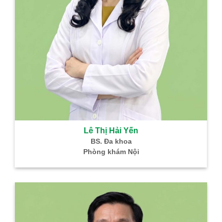
Lê Thị Hải Yến
BS. Đa khoa
Phòng khám Nội
B