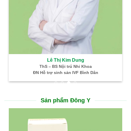
Lê Thị Kim Dung
ThS – BS Nội trú Nhi Khoa
ĐN Hỗ trợ sinh sản IVF Bình Dân
Sản phẩm Đông Y