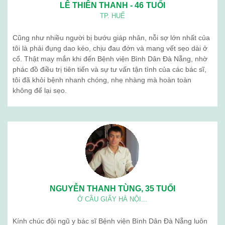
LÊ THIÊN THANH - 46 TUỔI
TP. HUẾ
Cũng như nhiều người bị bướu giáp nhân, nỗi sợ lớn nhất của
tôi là phải đụng dao kéo, chịu đau đớn và mang vết sẹo dài ở
cổ. Thật may mắn khi đến Bệnh viện Bình Dân Đà Nẵng, nhờ
phác đồ điều trị tiên tiến và sự tư vấn tận tình của các bác sĩ,
tôi đã khỏi bệnh nhanh chóng, nhẹ nhàng mà hoàn toàn
không để lại sẹo.
NGUYỄN THANH TÙNG, 35 TUỔI
Ở CẦU GIẤY HÀ NỘI...
Kính chúc đội ngũ y bác sĩ Bệnh viện Bình Dân Đà Nẵng luôn