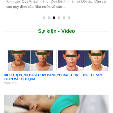
cứ
do thiên tai lũ lụt, Bệnh viện Bình Dân ...
Sự kiện - Video
ĐIỀU TRỊ BỆNH BASEDOW BẰNG “PHẪU THUẬT TỨC THÌ ”AN
TOÀN VÀ HIỆU QUẢ
05/06/2024