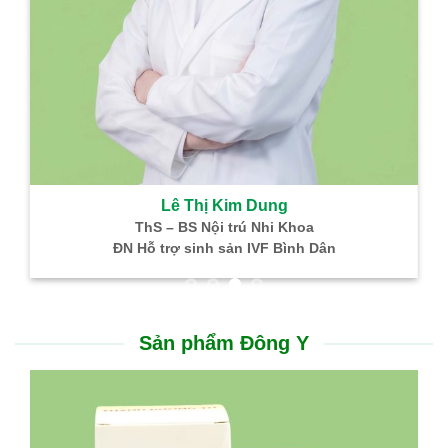
Lê Thị Kim Dung
ThS – BS Nội trú Nhi Khoa
ĐN Hỗ trợ sinh sản IVF Bình Dân
Sản phẩm Đông Y