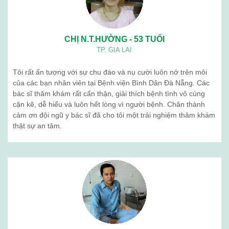
CHỊ N.T.HƯỜNG - 53 TUỔI
TP. GIA LAI
Tôi rất ấn tượng với sự chu đáo và nụ cười luôn nở trên môi
của các bạn nhân viên tại Bệnh viện Bình Dân Đà Nẵng. Các
bác sĩ thăm khám rất cẩn thận, giải thích bệnh tình vô cùng
cặn kẽ, dễ hiểu và luôn hết lòng vì người bệnh. Chân thành
cảm ơn đội ngũ y bác sĩ đã cho tôi một trải nghiệm thăm khám
thật sự an tâm.