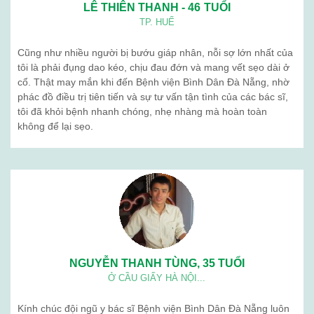
LÊ THIÊN THANH - 46 TUỔI
TP. HUẾ
Cũng như nhiều người bị bướu giáp nhân, nỗi sợ lớn nhất của
tôi là phải đụng dao kéo, chịu đau đớn và mang vết sẹo dài ở
cổ. Thật may mắn khi đến Bệnh viện Bình Dân Đà Nẵng, nhờ
phác đồ điều trị tiên tiến và sự tư vấn tận tình của các bác sĩ,
tôi đã khỏi bệnh nhanh chóng, nhẹ nhàng mà hoàn toàn
không để lại sẹo.
NGUYỄN THANH TÙNG, 35 TUỔI
Ở CẦU GIẤY HÀ NỘI...
Kính chúc đội ngũ y bác sĩ Bệnh viện Bình Dân Đà Nẵng luôn