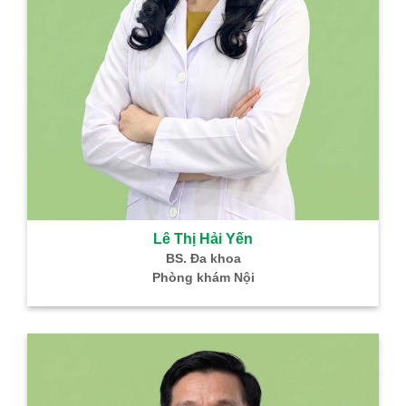
Lê Thị Hải Yến
BS. Đa khoa
Phòng khám Nội
B