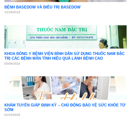
BỆNH BASEDOW VÀ ĐIỀU TRỊ BASEDOW
12/19/2019
KHOA ĐÔNG Y BỆNH VIỆN BÌNH DÂN SỬ DỤNG THUỐC NAM ĐẶC
TRỊ CÁC BỆNH MÃN TÍNH HIỆU QUẢ LÀNH BỆNH CAO
05/06/2024
KHÁM TUYẾN GIÁP ĐỊNH KỲ – CHỦ ĐỘNG BẢO VỆ SỨC KHỎE TỪ
SỚM
01/23/2026