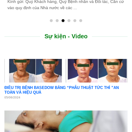
do thiên tai lũ lụt, Bệnh viện Bình Dân ...
Sự kiện - Video
ĐIỀU TRỊ BỆNH BASEDOW BẰNG “PHẪU THUẬT TỨC THÌ ”AN
TOÀN VÀ HIỆU QUẢ
05/06/2024