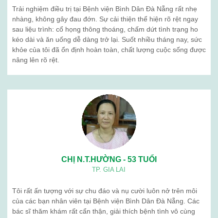
Trải nghiệm điều trị tại Bệnh viện Bình Dân Đà Nẵng rất nhẹ
nhàng, không gây đau đớn. Sự cải thiện thể hiện rõ rệt ngay
sau liệu trình: cổ họng thông thoáng, chấm dứt tình trạng ho
kéo dài và ăn uống dễ dàng trở lại. Suốt nhiều tháng nay, sức
khỏe của tôi đã ổn định hoàn toàn, chất lượng cuộc sống được
nâng lên rõ rệt.
CHỊ N.T.HƯỜNG - 53 TUỔI
TP. GIA LAI
Tôi rất ấn tượng với sự chu đáo và nụ cười luôn nở trên môi
của các bạn nhân viên tại Bệnh viện Bình Dân Đà Nẵng. Các
bác sĩ thăm khám rất cẩn thận, giải thích bệnh tình vô cùng