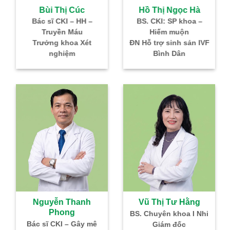
Bùi Thị Cúc
Hồ Thị Ngọc Hà
Bác sĩ CKI – HH –
BS. CKI: SP khoa –
BS
Truyền Máu
Hiếm muộn
Trưởng khoa Xét
ĐN Hỗ trợ sinh sản IVF
nghiệm
Bình Dân
Nguyễn Thanh
Vũ Thị Tư Hằng
Phong
BS. Chuyên khoa I Nhi
Tr
Bác sĩ CKI – Gây mê
Giám đốc