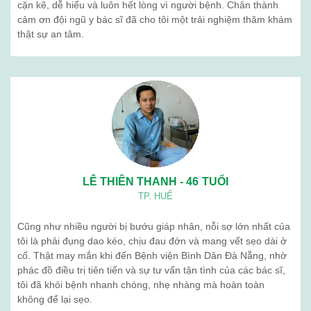
cặn kẽ, dễ hiểu và luôn hết lòng vì người bệnh. Chân thành
cảm ơn đội ngũ y bác sĩ đã cho tôi một trải nghiệm thăm khám
thật sự an tâm.
LÊ THIÊN THANH - 46 TUỔI
TP. HUẾ
Cũng như nhiều người bị bướu giáp nhân, nỗi sợ lớn nhất của
tôi là phải đụng dao kéo, chịu đau đớn và mang vết sẹo dài ở
cổ. Thật may mắn khi đến Bệnh viện Bình Dân Đà Nẵng, nhờ
phác đồ điều trị tiên tiến và sự tư vấn tận tình của các bác sĩ,
tôi đã khỏi bệnh nhanh chóng, nhẹ nhàng mà hoàn toàn
không để lại sẹo.