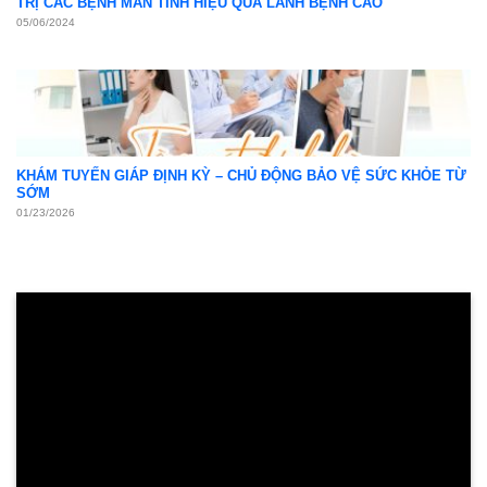
TRỊ CÁC BỆNH MÃN TÍNH HIỆU QUẢ LÀNH BỆNH CAO
05/06/2024
KHÁM TUYẾN GIÁP ĐỊNH KỲ – CHỦ ĐỘNG BẢO VỆ SỨC KHỎE TỪ
SỚM
01/23/2026