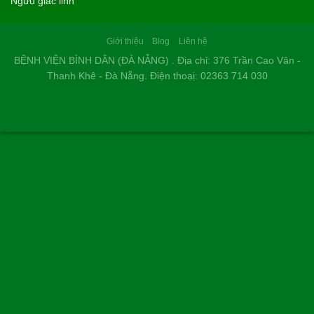
Ngưu giác linh
Giới thiệu
Blog
Liên hệ
BỆNH VIỆN BÌNH DÂN (ĐÀ NẴNG) . Địa chỉ: 376 Trần Cao Vân -
Thanh Khê - Đà Nẵng. Điện thoạị: 02363 714 030