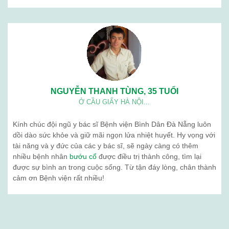
NGUYỄN THANH TÙNG, 35 TUỔI
Ở CẦU GIẤY HÀ NỘI...
Kính chúc đội ngũ y bác sĩ Bệnh viện Bình Dân Đà Nẵng luôn
dồi dào sức khỏe và giữ mãi ngọn lửa nhiệt huyết. Hy vọng với
tài năng và y đức của các y bác sĩ, sẽ ngày càng có thêm
nhiều bệnh nhân
bướu cổ
được điều trị thành công, tìm lại
được sự bình an trong cuộc sống. Từ tận đáy lòng, chân thành
cảm ơn Bệnh viện rất nhiều!