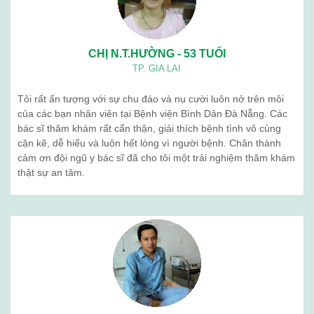
CHỊ N.T.HƯỜNG - 53 TUỔI
TP. GIA LAI
Tôi rất ấn tượng với sự chu đáo và nụ cười luôn nở trên môi
của các bạn nhân viên tại Bệnh viện Bình Dân Đà Nẵng. Các
bác sĩ thăm khám rất cẩn thận, giải thích bệnh tình vô cùng
cặn kẽ, dễ hiểu và luôn hết lòng vì người bệnh. Chân thành
cảm ơn đội ngũ y bác sĩ đã cho tôi một trải nghiệm thăm khám
thật sự an tâm.