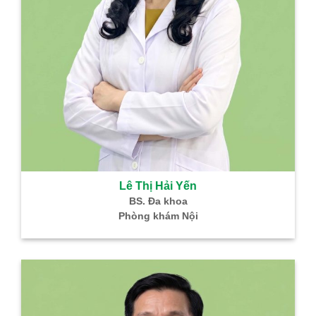
Lê Thị Hải Yến
BS. Đa khoa
Phòng khám Nội
B