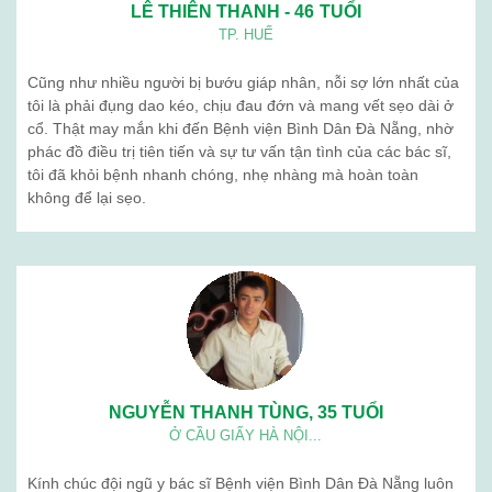
LÊ THIÊN THANH - 46 TUỔI
TP. HUẾ
Cũng như nhiều người bị bướu giáp nhân, nỗi sợ lớn nhất của
tôi là phải đụng dao kéo, chịu đau đớn và mang vết sẹo dài ở
cổ. Thật may mắn khi đến Bệnh viện Bình Dân Đà Nẵng, nhờ
phác đồ điều trị tiên tiến và sự tư vấn tận tình của các bác sĩ,
tôi đã khỏi bệnh nhanh chóng, nhẹ nhàng mà hoàn toàn
không để lại sẹo.
NGUYỄN THANH TÙNG, 35 TUỔI
Ở CẦU GIẤY HÀ NỘI...
Kính chúc đội ngũ y bác sĩ Bệnh viện Bình Dân Đà Nẵng luôn