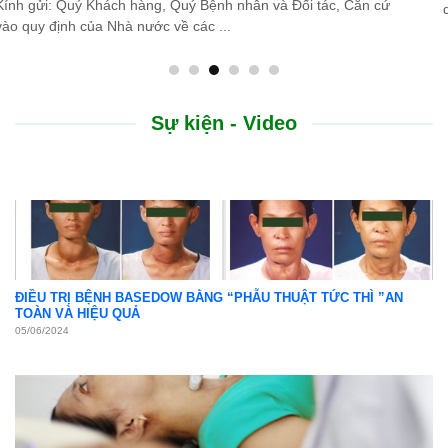
do thiên tai lũ lụt, Bệnh viện Bình Dân ...
Sự kiện - Video
ĐIỀU TRỊ BỆNH BASEDOW BẰNG “PHẪU THUẬT TỨC THÌ ”AN
TOÀN VÀ HIỆU QUẢ
05/06/2024