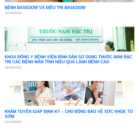
BỆNH BASEDOW VÀ ĐIỀU TRỊ BASEDOW
12/19/2019
KHOA ĐÔNG Y BỆNH VIỆN BÌNH DÂN SỬ DỤNG THUỐC NAM ĐẶC
TRỊ CÁC BỆNH MÃN TÍNH HIỆU QUẢ LÀNH BỆNH CAO
05/06/2024
KHÁM TUYẾN GIÁP ĐỊNH KỲ – CHỦ ĐỘNG BẢO VỆ SỨC KHỎE TỪ
SỚM
01/23/2026