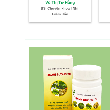
ư Hằng
Vũ Thị Tư Hằng
khoa I Nhi
BS. Chuyên khoa I Nhi
đốc
Giám đốc