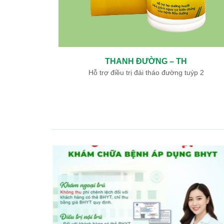
THANH ĐƯỜNG – TH
ày, tá tràng
Hỗ trợ điều trị đái tháo đường tuýp 2