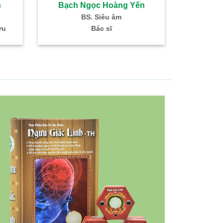
h
Bạch Ngọc Hoàng Yến
Đoàn 
BS. Siêu âm
BS. 
ứu
Bác sĩ
Trưởng