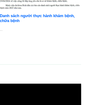
Danh sách người thực hành khám bệnh,
BỆNH V
chữa bệnh
DỤNG N
..
Cơ hội ph
chuyên ng
...