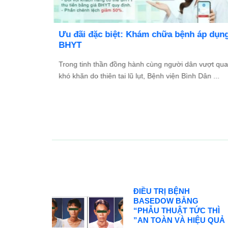
TỔ
Ưu đãi đặc biệt: Khám chữa bệnh áp dụng
2026
BHYT
và Đối
Trong tinh thần đồng hành cùng người dân vượt qua
ác ...
khó khăn do thiên tai lũ lụt, Bệnh viện Bình Dân ...
ĐIỀU TRỊ BỆNH
BASEDOW BẰNG
“PHẪU THUẬT TỨC THÌ
”AN TOÀN VÀ HIỆU QUẢ