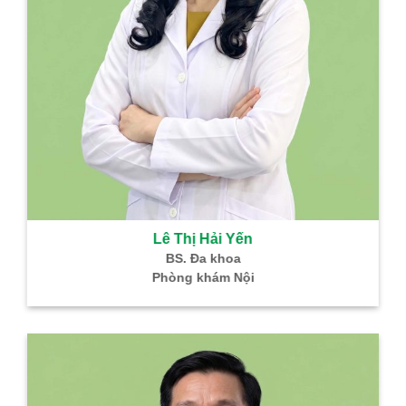
Lê Thị Hải Yến
BS. Đa khoa
Phòng khám Nội
B