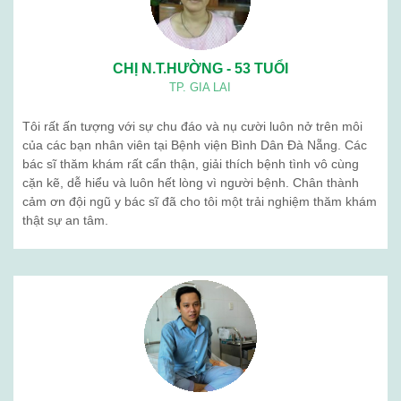
CHỊ N.T.HƯỜNG - 53 TUỔI
TP. GIA LAI
Tôi rất ấn tượng với sự chu đáo và nụ cười luôn nở trên môi
của các bạn nhân viên tại Bệnh viện Bình Dân Đà Nẵng. Các
bác sĩ thăm khám rất cẩn thận, giải thích bệnh tình vô cùng
cặn kẽ, dễ hiểu và luôn hết lòng vì người bệnh. Chân thành
cảm ơn đội ngũ y bác sĩ đã cho tôi một trải nghiệm thăm khám
thật sự an tâm.