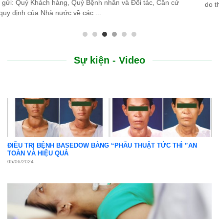
do thiên tai lũ lụt, Bệnh viện Bình Dân ...
Sự kiện - Video
ĐIỀU TRỊ BỆNH BASEDOW BẰNG “PHẪU THUẬT TỨC THÌ ”AN
TOÀN VÀ HIỆU QUẢ
05/06/2024