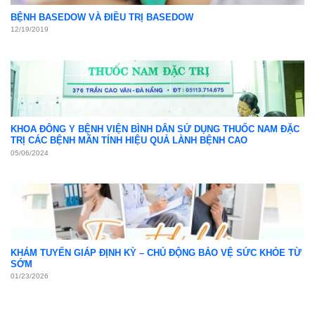
BỆNH BASEDOW VÀ ĐIỀU TRỊ BASEDOW
12/19/2019
KHOA ĐÔNG Y BỆNH VIỆN BÌNH DÂN SỬ DỤNG THUỐC NAM ĐẶC
TRỊ CÁC BỆNH MÃN TÍNH HIỆU QUẢ LÀNH BỆNH CAO
05/06/2024
KHÁM TUYẾN GIÁP ĐỊNH KỲ – CHỦ ĐỘNG BẢO VỆ SỨC KHỎE TỪ
SỚM
01/23/2026