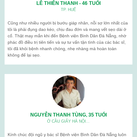
LÊ THIÊN THANH - 46 TUỔI
TP. HUẾ
Cũng như nhiều người bị bướu giáp nhân, nỗi sợ lớn nhất của
tôi là phải đụng dao kéo, chịu đau đớn và mang vết sẹo dài ở
cổ. Thật may mắn khi đến Bệnh viện Bình Dân Đà Nẵng, nhờ
phác đồ điều trị tiên tiến và sự tư vấn tận tình của các bác sĩ,
tôi đã khỏi bệnh nhanh chóng, nhẹ nhàng mà hoàn toàn
không để lại sẹo.
NGUYỄN THANH TÙNG, 35 TUỔI
Ở CẦU GIẤY HÀ NỘI...
Kính chúc đội ngũ y bác sĩ Bệnh viện Bình Dân Đà Nẵng luôn