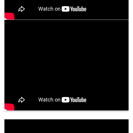
ều trị nhồi máu não, nhồi máu cơ tim
Hỗ trợ điều trị 
Thông tin hữu ích
i thực hành khám bệnh, chữa bệnh
BỆNH VIỆN BÌN
NĂM 2026