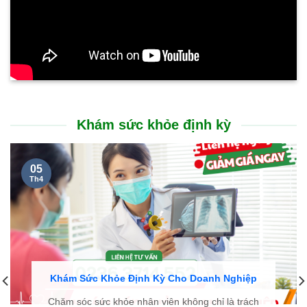
BỆNH BASEDOW VÀ ĐIỀU TRỊ BASEDOW
12/19/2019
KHOA ĐÔNG Y BỆNH VIỆN BÌNH DÂN SỬ DỤNG THUỐC NAM ĐẶC
TRỊ CÁC BỆNH MÃN TÍNH HIỆU QUẢ LÀNH BỆNH CAO
05/06/2024
KHÁM TUYẾN GIÁP ĐỊNH KỲ – CHỦ ĐỘNG BẢO VỆ SỨC KHỎE TỪ
SỚM
01/23/2026