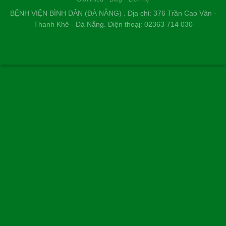
LÊ THIÊN THANH - 46 TUỔI
TP. HUẾ
Cũng như nhiều người bị bướu giáp nhân, nỗi sợ lớn nhất của
tôi là phải đụng dao kéo, chịu đau đớn và mang vết sẹo dài ở
cổ. Thật may mắn khi đến Bệnh viện Bình Dân Đà Nẵng, nhờ
phác đồ điều trị tiên tiến và sự tư vấn tận tình của các bác sĩ,
tôi đã khỏi bệnh nhanh chóng, nhẹ nhàng mà hoàn toàn
không để lại sẹo.
NGUYỄN THANH TÙNG, 35 TUỔI
Ở CẦU GIẤY HÀ NỘI...
Kính chúc đội ngũ y bác sĩ Bệnh viện Bình Dân Đà Nẵng luôn