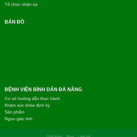
CHỊ N.T.HƯỜNG - 53 TUỔI
TP. GIA LAI
Tôi rất ấn tượng với sự chu đáo và nụ cười luôn nở trên môi
của các bạn nhân viên tại Bệnh viện Bình Dân Đà Nẵng. Các
bác sĩ thăm khám rất cẩn thận, giải thích bệnh tình vô cùng
cặn kẽ, dễ hiểu và luôn hết lòng vì người bệnh. Chân thành
cảm ơn đội ngũ y bác sĩ đã cho tôi một trải nghiệm thăm khám
thật sự an tâm.