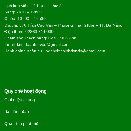
NGUYỄN THÀNH TUNG - 68 TUỔI
TP. QUẢNG NGÃI
Trải nghiệm điều trị tại Bệnh viện Bình Dân Đà Nẵng rất nhẹ
nhàng, không gây đau đớn. Sự cải thiện thể hiện rõ rệt ngay
sau liệu trình: cổ họng thông thoáng, chấm dứt tình trạng ho
kéo dài và ăn uống dễ dàng trở lại. Suốt nhiều tháng nay, sức
khỏe của tôi đã ổn định hoàn toàn, chất lượng cuộc sống được
nâng lên rõ rệt.