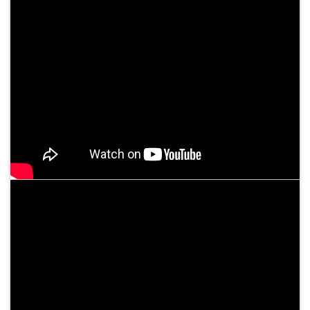
Cơ hội phát triển
nghiệp, hiện đại V
Sự kiện - Video
ĐIỀU TRỊ BỆNH BASEDOW BẰNG “PHẪU THUẬT TỨC THÌ ”AN
TOÀN VÀ HIỆU QUẢ
05/06/2024