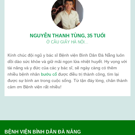
05
Th3
Siêu âm tuyến giáp có chính xác không?
Tuyến giáp là một tuyến nội tiết quan trọng, nằm
ở vùng cổ trước, nằm áp vào mặt trước bên của
sụn giáp và phần trên khí quản. Tuyến giáp gồm
hai thuỳ kết nối với nhau qua ...
PHẢN HỒI KHÁCH HÀNG