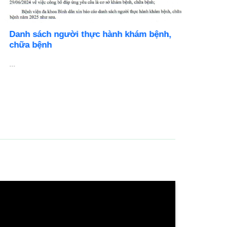
Danh sách người thực hành khám bệnh,
BỆNH V
chữa bệnh
DỤNG N
..
Cơ hội ph
chuyên ng
...