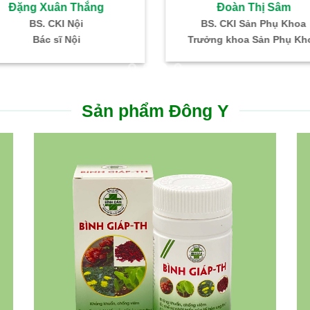
Hồ Thị Ngọc Hà
Nguyễn Tha
BS. CKI: SP khoa – Hiếm muộn
Bác sĩ CKI – Gâ
ĐN Hỗ trợ sinh sản IVF Bình Dân
Trưởng Khoa 
Sản phẩm Đông Y