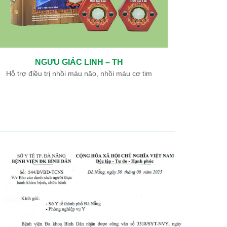
DẠ DÀY – TH
Hỗ trợ điều trị viêm loét dạ dày, tá tràng