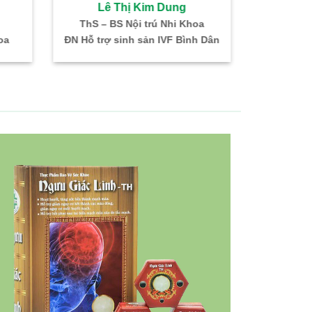
nh Phong
Vũ Thị Tư Hằng
y mê hồi sức
BS. Chuyên khoa I Nhi
PT – GMHS
Giám đốc