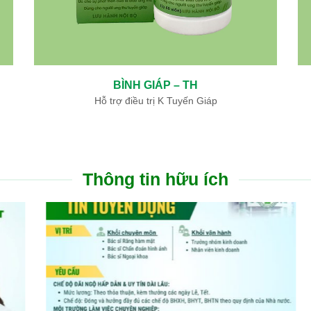
THÔNG MẠCH DƯỠNG NÃO – TH
áu cơ tim
Hỗ trợ điều trị di chứng tai biến mạch máu não
Thông tin hữu ích