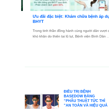
TỔ
Ưu đãi đặc biệt: Khám chữa bệnh áp dụng
2026
BHYT
và Đối
Trong tinh thần đồng hành cùng người dân vượt qua
ác ...
khó khăn do thiên tai lũ lụt, Bệnh viện Bình Dân ...
ĐIỀU TRỊ BỆNH
BASEDOW BẰNG
“PHẪU THUẬT TỨC THÌ
”AN TOÀN VÀ HIỆU QUẢ