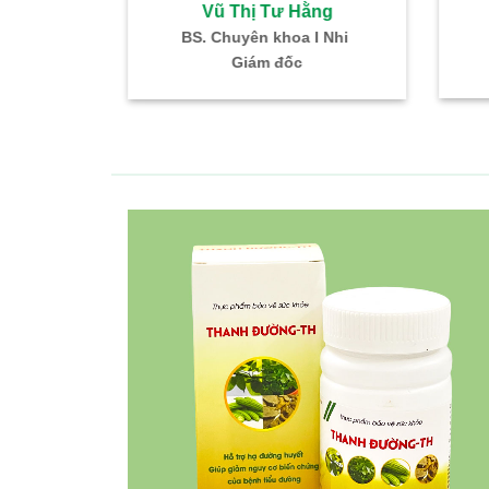
ư Hằng
Vũ Thị Tư Hằng
khoa I Nhi
BS. Chuyên khoa I Nhi
đốc
Giám đốc