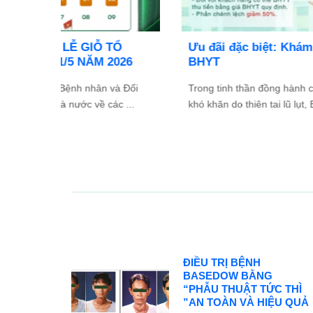
TỔ
Ưu đãi đặc biệt: Khám chữa bệnh áp dụng
2026
BHYT
và Đối
Trong tinh thần đồng hành cùng người dân vượt qua
ác ...
khó khăn do thiên tai lũ lụt, Bệnh viện Bình Dân ...
ĐIỀU TRỊ BỆNH
BASEDOW BẰNG
“PHẪU THUẬT TỨC THÌ
”AN TOÀN VÀ HIỆU QUẢ