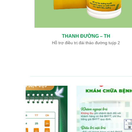
THANH ĐƯỜNG – TH
ày, tá tràng
Hỗ trợ điều trị đái tháo đường tuýp 2