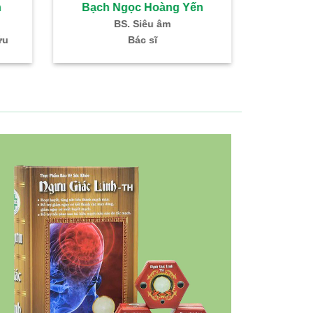
h
Bạch Ngọc Hoàng Yến
Đoàn 
BS. Siêu âm
BS. 
ứu
Bác sĩ
Trưởng