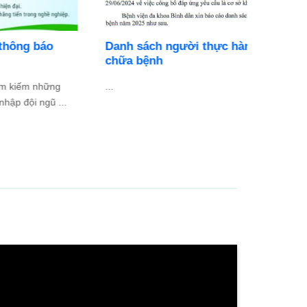
Danh sách người thực hành khám bệnh,
BỆNH V
chữa bệnh
DỤNG N
..
Cơ hội ph
chuyên ng
...