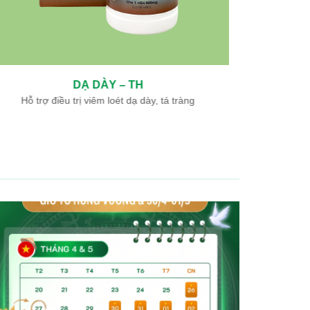
NGƯU GIÁC LINH – TH
Hỗ trợ điều trị nhồi máu não, nhồi máu cơ tim