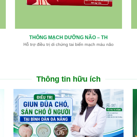
BÌNH GIÁP – TH
Hỗ trợ điều trị K Tuyến Giáp
Thông tin hữu ích