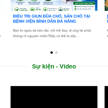
 đãi đặc biệt: Khám chữa bệnh áp dụng
Bệnh việ
HYT
tuyển dụ
ong tinh thần đồng hành cùng người dân vượt qua
Bệnh viện 
ó khăn do thiên tai lũ lụt, Bệnh viện Bình Dân ...
ứng viên tài
Sự kiện - Video