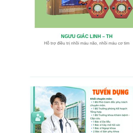
THANH ĐƯỜNG – TH
ày, tá tràng
Hỗ trợ điều trị đái tháo đường tuýp 2