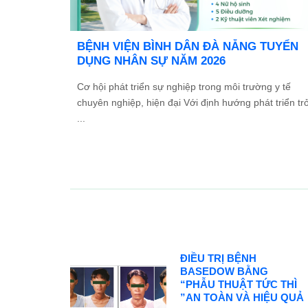
[THÔNG BÁO] LỊCH NGHỈ LỄ GIỖ TỔ
Ưu
HÙNG VƯƠNG, 30/4 VÀ 01/5 NĂM 2026
B
Kính gửi: Quý Khách hàng, Quý Bệnh nhân và Đối
Tr
tác, Căn cứ vào quy định của Nhà nước về các ...
kh
ĐIỀU TRỊ BỆNH
BASEDOW BẰNG
“PHẪU THUẬT TỨC THÌ
”AN TOÀN VÀ HIỆU QUẢ