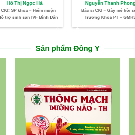
Vĩnh Ngôn
Lương Thị Minh Hạn
BS. CKI Ngoại
BS. CKI – Nhi
Trưởng khoa Ngoại
Trưởng khoa KB – Cấp c
Sản phẩm Đông Y