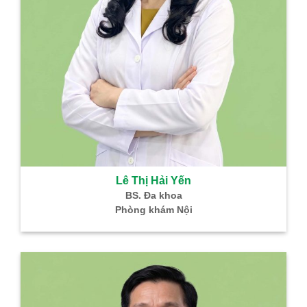
Lê Thị Hải Yến
BS. Đa khoa
Phòng khám Nội
B