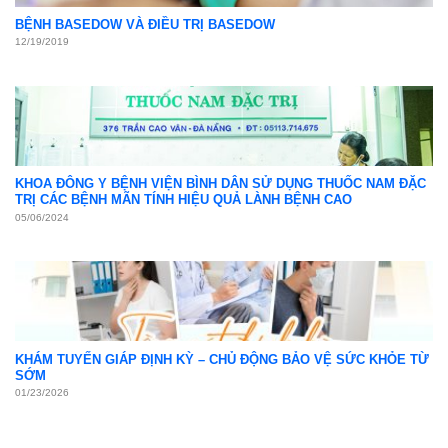
BỆNH BASEDOW VÀ ĐIỀU TRỊ BASEDOW
12/19/2019
KHOA ĐÔNG Y BỆNH VIỆN BÌNH DÂN SỬ DỤNG THUỐC NAM ĐẶC
TRỊ CÁC BỆNH MÃN TÍNH HIỆU QUẢ LÀNH BỆNH CAO
05/06/2024
KHÁM TUYẾN GIÁP ĐỊNH KỲ – CHỦ ĐỘNG BẢO VỆ SỨC KHỎE TỪ
SỚM
01/23/2026