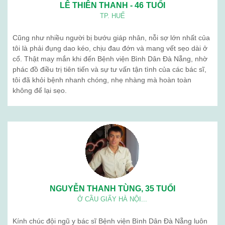
LÊ THIÊN THANH - 46 TUỔI
TP. HUẾ
Cũng như nhiều người bị bướu giáp nhân, nỗi sợ lớn nhất của
tôi là phải đụng dao kéo, chịu đau đớn và mang vết sẹo dài ở
cổ. Thật may mắn khi đến Bệnh viện Bình Dân Đà Nẵng, nhờ
phác đồ điều trị tiên tiến và sự tư vấn tận tình của các bác sĩ,
tôi đã khỏi bệnh nhanh chóng, nhẹ nhàng mà hoàn toàn
không để lại sẹo.
NGUYỄN THANH TÙNG, 35 TUỔI
Ở CẦU GIẤY HÀ NỘI...
Kính chúc đội ngũ y bác sĩ Bệnh viện Bình Dân Đà Nẵng luôn