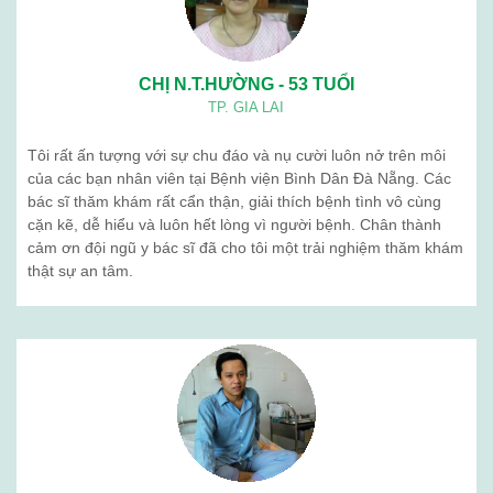
CHỊ N.T.HƯỜNG - 53 TUỔI
TP. GIA LAI
Tôi rất ấn tượng với sự chu đáo và nụ cười luôn nở trên môi
của các bạn nhân viên tại Bệnh viện Bình Dân Đà Nẵng. Các
bác sĩ thăm khám rất cẩn thận, giải thích bệnh tình vô cùng
cặn kẽ, dễ hiểu và luôn hết lòng vì người bệnh. Chân thành
cảm ơn đội ngũ y bác sĩ đã cho tôi một trải nghiệm thăm khám
thật sự an tâm.