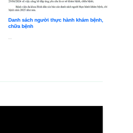
Danh sách người thực hành khám bệnh,
BỆNH V
chữa bệnh
DỤNG N
..
Cơ hội ph
chuyên ng
...