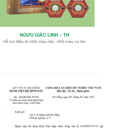
THÔNG MẠCH DƯỠNG NÃO – TH
Hỗ trợ điều trị di chứng tai biến mạch máu não
Hỗ tr