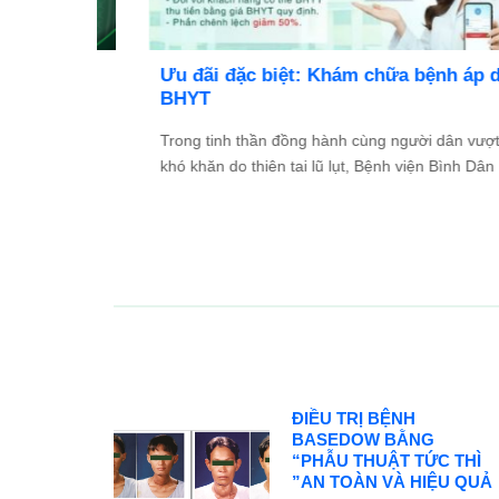
TỔ
Ưu đãi đặc biệt: Khám chữa bệnh áp dụng
2026
BHYT
và Đối
Trong tinh thần đồng hành cùng người dân vượt qua
ác ...
khó khăn do thiên tai lũ lụt, Bệnh viện Bình Dân ...
ĐIỀU TRỊ BỆNH
BASEDOW BẰNG
“PHẪU THUẬT TỨC THÌ
”AN TOÀN VÀ HIỆU QUẢ