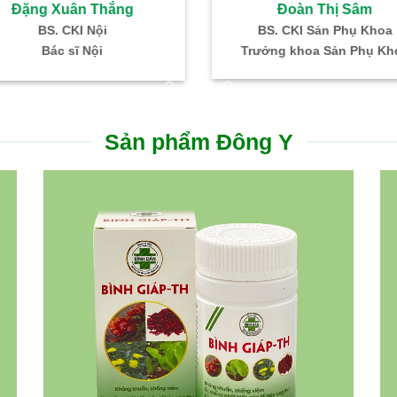
Bùi Thị Cúc
Hồ Thị Ngọc H
Bác sĩ CKI – HH – Truyền Máu
BS. CKI: SP khoa – Hi
Trưởng khoa Xét nghiệm
ĐN Hỗ trợ sinh sản IVF 
Sản phẩm Đông Y