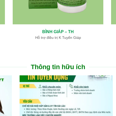
NGƯU GIÁC LINH – TH
 tim
Hỗ trợ điều trị nhồi máu não, nhồi máu cơ tim
Thông tin hữu ích