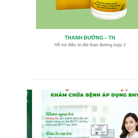
H
NGƯU GIÁC LINH – TH
n Giáp
Hỗ trợ điều trị nhồi máu não, nhồi máu cơ