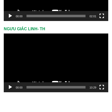
00:00
02:01
NGƯU GIÁC LINH- TH
Trình
chơi
Video
00:00
10:29