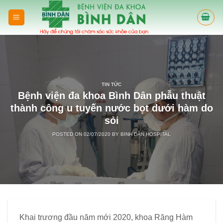
Skip
to
content
TIN TỨC
Bệnh viện đa khoa Bình Dân phẫu thuật
thành công u tuyến nước bọt dưới hàm do
sỏi
POSTED ON
02/07/2020
BY
BINH DÂN HOSPITAL
Khai trương đầu năm mới 2020, khoa Răng Hàm