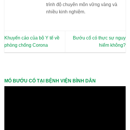
trình độ chuyên môn vững vàng và
nhiều kinh nghiệm.
Khuyến cáo của bộ Y tế về
Bướu cổ có thực sự nguy
phòng chống Corona
hiểm không?
MỔ BƯỚU CỔ TẠI BỆNH VIỆN BÌNH DÂN
Trình
chơi
Video