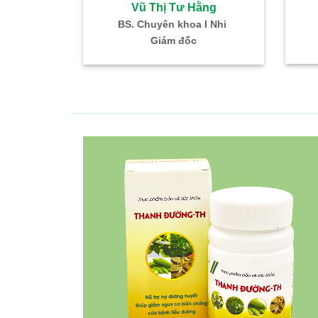
ư Hằng
Vũ Thị Tư Hằng
khoa I Nhi
BS. Chuyên khoa I Nhi
đốc
Giám đốc