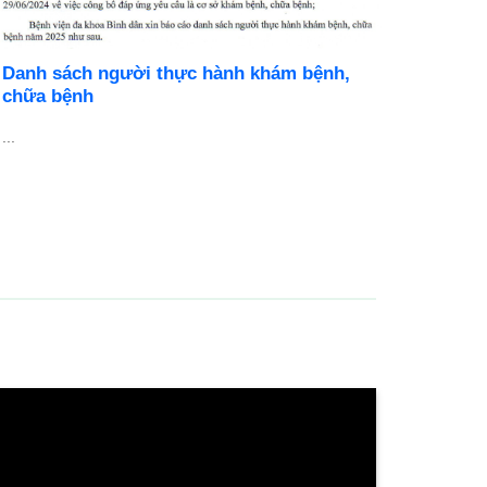
Danh sách người thực hành khám bệnh,
BỆNH V
chữa bệnh
DỤNG N
..
Cơ hội ph
chuyên ng
...