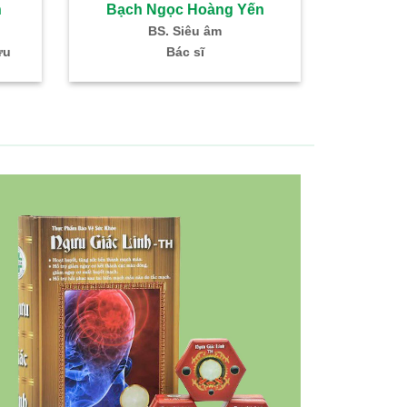
h
Bạch Ngọc Hoàng Yến
Đoàn 
BS. Siêu âm
BS. 
ứu
Bác sĩ
Trưởng