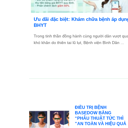
TỔ
Ưu đãi đặc biệt: Khám chữa bệnh áp dụng
2026
BHYT
và Đối
Trong tinh thần đồng hành cùng người dân vượt qua
ác ...
khó khăn do thiên tai lũ lụt, Bệnh viện Bình Dân ...
ĐIỀU TRỊ BỆNH
BASEDOW BẰNG
“PHẪU THUẬT TỨC THÌ
”AN TOÀN VÀ HIỆU QUẢ