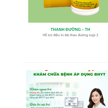
THANH ĐƯỜNG – TH
ày, tá tràng
Hỗ trợ điều trị đái tháo đường tuýp 2