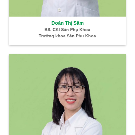
Đoàn Thị Sâm
BS. CKI Sản Phụ Khoa
Trưởng khoa Sản Phụ Khoa
BÌNH GIÁP – TH
Hỗ trợ điều trị K Tuyến Giáp
Hỗ 