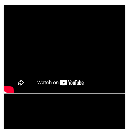
Khám Sức Khỏe Định Kỳ Cho Doanh Nghiệp
Chăm sóc sức khỏe nhân viên không chỉ là trách
nhiệm, mà còn là chiến lược dài hạn giúp doanh
nghiệp phát triển mạnh mẽ và bền vững. Tại
Bệnh viện Bình Dân, chúng tôi cung cấp dịch ...
Tư vấn dịch vụ
05
Th3