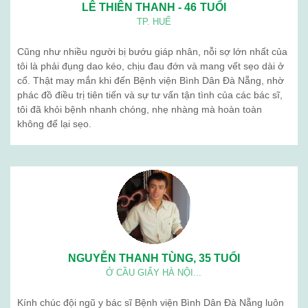
Ngưu giác linh
Giới thiệu
Blog
Liên hệ
BỆNH VIỆN BÌNH DÂN (ĐÀ NẴNG) . Địa chỉ: 376 Trần Cao Vân -
Thanh Khê - Đà Nẵng. Điện thoạị: 02363 714 030