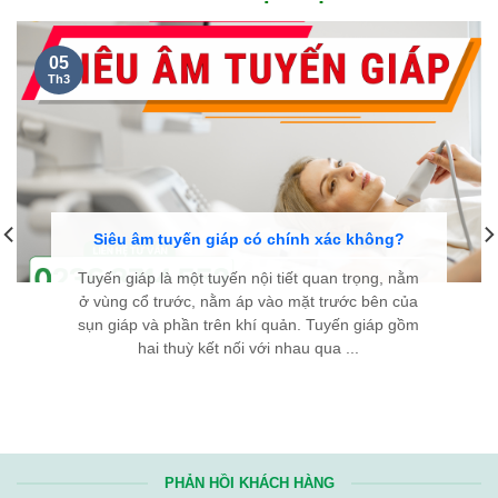
NGUYỄN THANH TÙNG, 35 TUỔI
Ở CẦU GIẤY HÀ NỘI...
Kính chúc đội ngũ y bác sĩ Bệnh viện Bình Dân Đà Nẵng luôn
dồi dào sức khỏe và giữ mãi ngọn lửa nhiệt huyết. Hy vọng với
tài năng và y đức của các y bác sĩ, sẽ ngày càng có thêm
nhiều bệnh nhân
bướu cổ
được điều trị thành công, tìm lại
được sự bình an trong cuộc sống. Từ tận đáy lòng, chân thành
cảm ơn Bệnh viện rất nhiều!