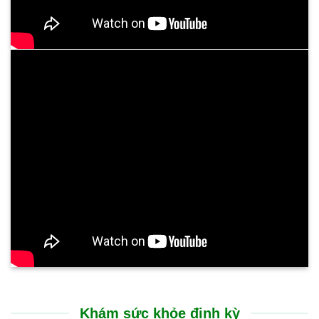
Trải nghiệm điều trị tại Bệnh viện Bình Dân Đà Nẵng rất nhẹ
nhàng, không gây đau đớn. Sự cải thiện thể hiện rõ rệt ngay
sau liệu trình: cổ họng thông thoáng, chấm dứt tình trạng ho
kéo dài và ăn uống dễ dàng trở lại. Suốt nhiều tháng nay, sức
khỏe của tôi đã ổn định hoàn toàn, chất lượng cuộc sống được
nâng lên rõ rệt.
CHỊ N.T.HƯỜNG - 53 TUỔI
TP. GIA LAI
Tôi rất ấn tượng với sự chu đáo và nụ cười luôn nở trên môi
của các bạn nhân viên tại Bệnh viện Bình Dân Đà Nẵng. Các
bác sĩ thăm khám rất cẩn thận, giải thích bệnh tình vô cùng