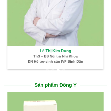
Lê Thị Kim Dung
ThS – BS Nội trú Nhi Khoa
NGƯU GIÁC LINH – TH
ĐN Hỗ trợ sinh sản IVF Bình Dân
Hỗ trợ điều trị nhồi máu não, nhồi máu cơ tim
Thông tin hữu ích