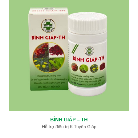
ĐIỀU TRỊ BỆNH BASEDOW BẰNG “PHẪU THUẬT TỨC THÌ ”AN
TOÀN VÀ HIỆU QUẢ
05/06/2024
BỆNH BASEDOW VÀ ĐIỀU TRỊ BASEDOW
12/19/2019
KHOA ĐÔNG Y BỆNH VIỆN BÌNH DÂN SỬ DỤNG THUỐC NAM ĐẶC