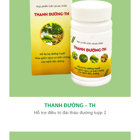
Ưu đãi đặc biệt: Khám chữa bệnh áp dụng BHYT
Trong tinh thần đồng hành cùng người dân vượt qua khó khăn
do thiên tai lũ lụt, Bệnh viện Bình Dân ...
Sự kiện - Video