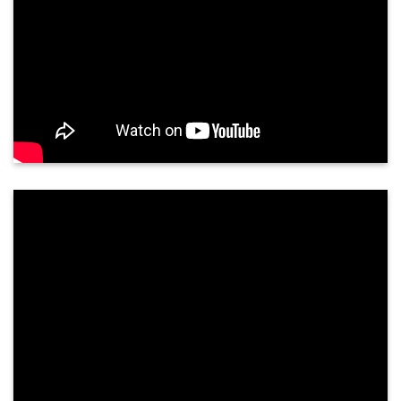
Siêu âm tuyến giáp có chính xác không?
Tuyến giáp là một tuyến nội tiết quan trọng, nằm
ở vùng cổ trước, nằm áp vào mặt trước bên của
sụn giáp và phần trên khí quản. Tuyến giáp gồm
hai thuỳ kết nối với nhau qua ...
PHẢN HỒI KHÁCH HÀNG
NGUYỄN THÀNH TUNG - 68 TUỔI
TP. QUẢNG NGÃI