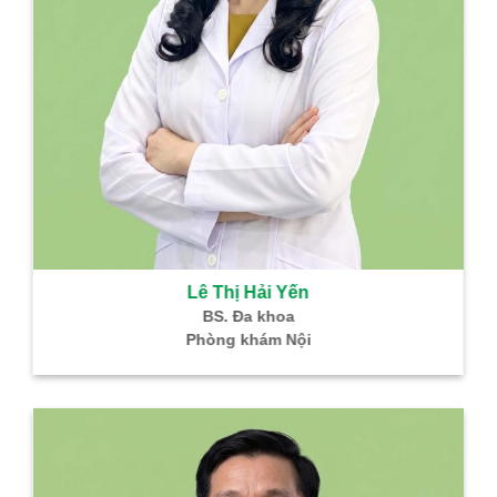
Bù
Bác s
Tr
Trưở
Lê Thị Hải Yến
BS. Đa khoa
Phòng khám Nội
Ngu
Bác sĩ