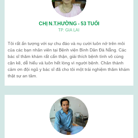
Quá trình phát triển
Tổ chức nhân sự
BẢN ĐỒ
BỆNH VIỆN BÌNH DÂN ĐÀ NẴNG
Cơ sở hướng dẫn thực hành
Khám sức khỏe định kỳ
Sản phẩm