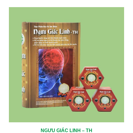
TRỊ CÁC BỆNH MÃN TÍNH HIỆU QUẢ LÀNH BỆNH CAO
05/06/2024
KHÁM TUYẾN GIÁP ĐỊNH KỲ – CHỦ ĐỘNG BẢO VỆ SỨC KHỎE TỪ
SỚM
01/23/2026