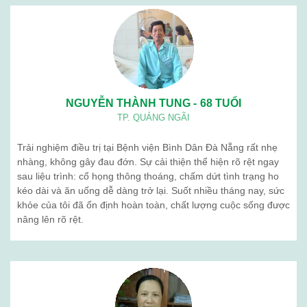
BỆNH VIỆN BÌNH DÂN ĐÀ NẴNG
Lịch làm việc: Từ thứ 2 – thứ 7
Sáng: 7h30 – 12h00
Chiều: 13h00 – 16h30
Địa chỉ: 376 Trần Cao Vân – Phường Thanh Khê – TP. Đà Nẵng
Điện thoại: 02363 714 030
Chăm sóc khách hàng: 0236 7105 888
Email: kinhdoanh.bvbd@gmail.com
Hành chính nhân sự : benhvienbinhdandn@gmail.com
Quy chế hoạt động
Giới thiệu chung
Ban lãnh đạo