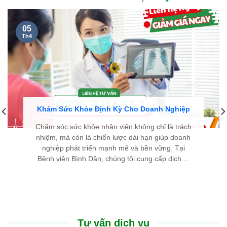
cặn kẽ, dễ hiểu và luôn hết lòng vì người bệnh. Chân thành
cảm ơn đội ngũ y bác sĩ đã cho tôi một trải nghiệm thăm khám
thật sự an tâm.
LÊ THIÊN THANH - 46 TUỔI
TP. HUẾ
Cũng như nhiều người bị bướu giáp nhân, nỗi sợ lớn nhất của
tôi là phải đụng dao kéo, chịu đau đớn và mang vết sẹo dài ở
cổ. Thật may mắn khi đến Bệnh viện Bình Dân Đà Nẵng, nhờ
phác đồ điều trị tiên tiến và sự tư vấn tận tình của các bác sĩ,
tôi đã khỏi bệnh nhanh chóng, nhẹ nhàng mà hoàn toàn
không để lại sẹo.