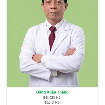
Trưởn
Sản phẩm Đông Y
Đặng Xuân Thắng
BS. CKI Nội
Bác sĩ Nội