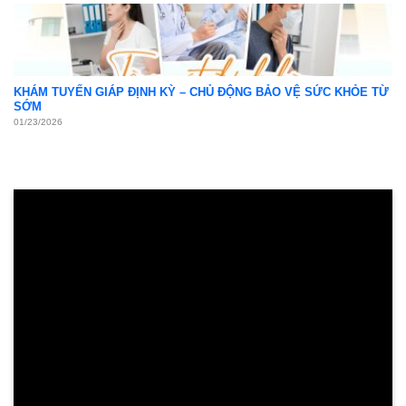
KHÁM TUYẾN GIÁP ĐỊNH KỲ – CHỦ ĐỘNG BẢO VỆ SỨC KHỎE TỪ
SỚM
01/23/2026