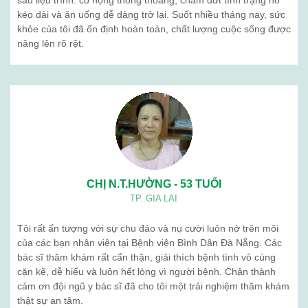
sau liệu trình: cổ họng thông thoáng, chấm dứt tình trạng ho
kéo dài và ăn uống dễ dàng trở lại. Suốt nhiều tháng nay, sức
khỏe của tôi đã ổn định hoàn toàn, chất lượng cuộc sống được
nâng lên rõ rệt.
CHỊ N.T.HƯỜNG - 53 TUỔI
TP. GIA LAI
Tôi rất ấn tượng với sự chu đáo và nụ cười luôn nở trên môi
của các bạn nhân viên tại Bệnh viện Bình Dân Đà Nẵng. Các
bác sĩ thăm khám rất cẩn thận, giải thích bệnh tình vô cùng
cặn kẽ, dễ hiểu và luôn hết lòng vì người bệnh. Chân thành
cảm ơn đội ngũ y bác sĩ đã cho tôi một trải nghiệm thăm khám
thật sự an tâm.