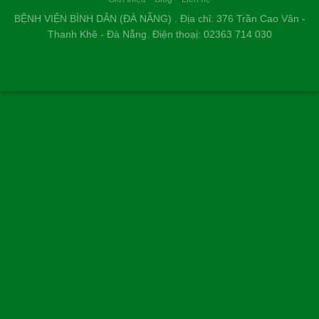
BỆNH VIỆN BÌNH DÂN (ĐÀ NẴNG) . Địa chỉ: 376 Trần Cao Vân -
Thanh Khê - Đà Nẵng. Điện thoạị: 02363 714 030