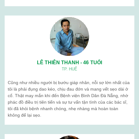
LÊ THIÊN THANH - 46 TUỔI
TP. HUẾ
Cũng như nhiều người bị bướu giáp nhân, nỗi sợ lớn nhất của
tôi là phải đụng dao kéo, chịu đau đớn và mang vết sẹo dài ở
cổ. Thật may mắn khi đến Bệnh viện Bình Dân Đà Nẵng, nhờ
phác đồ điều trị tiên tiến và sự tư vấn tận tình của các bác sĩ,
tôi đã khỏi bệnh nhanh chóng, nhẹ nhàng mà hoàn toàn
không để lại sẹo.