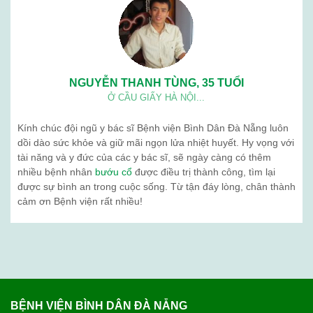
NGUYỄN THANH TÙNG, 35 TUỔI
Ở CẦU GIẤY HÀ NỘI...
Kính chúc đội ngũ y bác sĩ Bệnh viện Bình Dân Đà Nẵng luôn
dồi dào sức khỏe và giữ mãi ngọn lửa nhiệt huyết. Hy vọng với
tài năng và y đức của các y bác sĩ, sẽ ngày càng có thêm
nhiều bệnh nhân
bướu cổ
được điều trị thành công, tìm lại
được sự bình an trong cuộc sống. Từ tận đáy lòng, chân thành
cảm ơn Bệnh viện rất nhiều!
BỆNH VIỆN BÌNH DÂN ĐÀ NẴNG