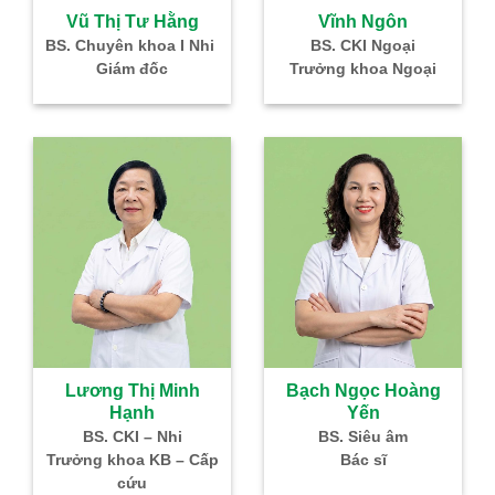
à
Vũ Thị Tư Hằng
Vĩnh Ngôn
–
BS. Chuyên khoa I Nhi
BS. CKI Ngoại
Giám đốc
Trưởng khoa Ngoại
IVF
Lương Thị Minh
Bạch Ngọc Hoàng
Hạnh
Yến
g
BS. CKI – Nhi
BS. Siêu âm
Nhi
Trưởng khoa KB – Cấp
Bác sĩ
cứu