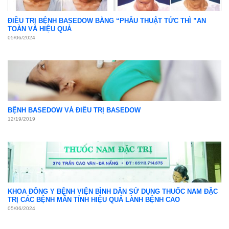
ĐIỀU TRỊ BỆNH BASEDOW BẰNG “PHẪU THUẬT TỨC THÌ ”AN
TOÀN VÀ HIỆU QUẢ
05/06/2024
BỆNH BASEDOW VÀ ĐIỀU TRỊ BASEDOW
12/19/2019
KHOA ĐÔNG Y BỆNH VIỆN BÌNH DÂN SỬ DỤNG THUỐC NAM ĐẶC
TRỊ CÁC BỆNH MÃN TÍNH HIỆU QUẢ LÀNH BỆNH CAO
05/06/2024