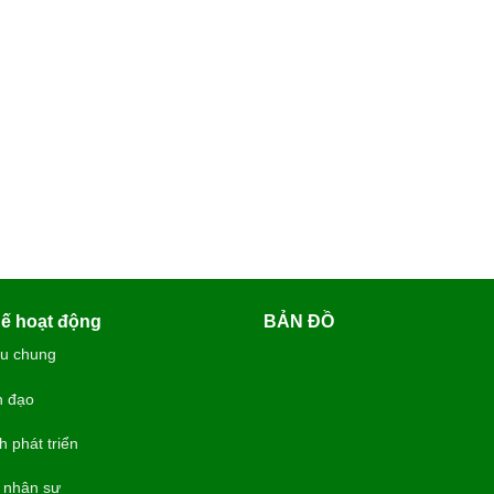
ế hoạt động
BẢN ĐỒ
ệu chung
h đạo
h phát triển
 nhân sự