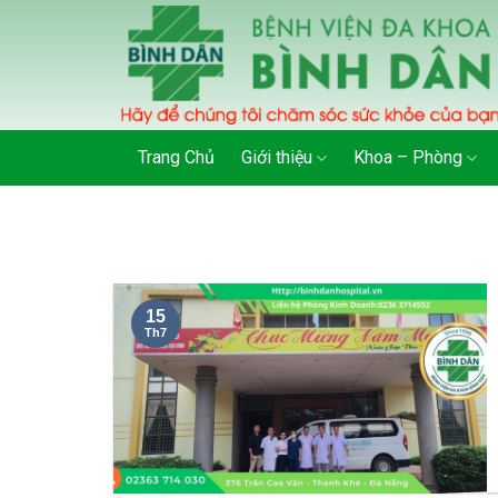
Skip
to
content
Trang Chủ
Giới thiệu
Khoa – Phòng
15
Th7