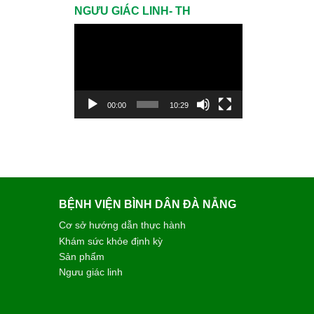
NGƯU GIÁC LINH- TH
Trình
chơi
Video
00:00
10:29
BỆNH VIỆN BÌNH DÂN ĐÀ NẴNG
Cơ sở hướng dẫn thực hành
Khám sức khỏe định kỳ
Sản phẩm
Ngưu giác linh