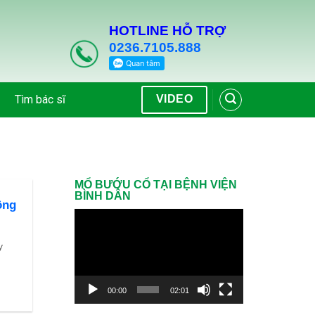
HOTLINE HỖ TRỢ
0236.7105.888
Tìm bác sĩ
VIDEO
MỔ BƯỚU CỔ TẠI BỆNH VIỆN
BÌNH DÂN
ông
Trình
chơi
y
Video
00:00
02:01