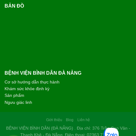
BẢN ĐỒ
BỆNH VIỆN BÌNH DÂN ĐÀ NẴNG
Cơ sở hướng dẫn thực hành
Khám sức khỏe định kỳ
Sản phẩm
Ngưu giác linh
Giới thiệu
Blog
Liên hệ
BỆNH VIỆN BÌNH DÂN (ĐÀ NẴNG) . Địa chỉ: 376 Trần Cao Vân -
Thanh Khê - Đà Nẵng. Điện thoạị: 02363 714 030