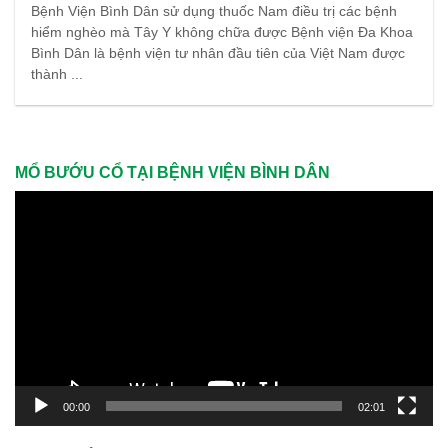
Bệnh Viện Bình Dân sử dụng thuốc Nam điều trị các bệnh
hiểm nghèo mà Tây Y không chữa được Bệnh viện Đa Khoa
Bình Dân là bệnh viện tư nhân đầu tiên của Việt Nam được
thành ...
MỔ BƯỚU CỔ TẠI BỆNH VIỆN BÌNH DÂN
Trình
chơi
Video
00:00
02:01