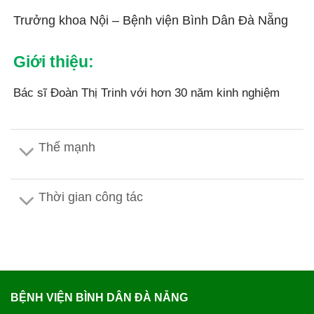
Trưởng khoa Nội – Bệnh viện Bình Dân Đà Nẵng
Giới thiệu:
Bác sĩ Đoàn Thị Trinh với hơn 30 năm kinh nghiệm
trong việc điều trị bệnh lý Nội Khoa, khám, tư vấn và
điều trị bệnh lý về tuyến giáp
Thế mạnh
Thời gian công tác
BỆNH VIỆN BÌNH DÂN ĐÀ NẴNG