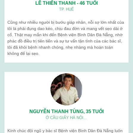
LÊ THIÊN THANH - 46 TUỔI
TP. HUẾ
Cũng như nhiều người bị bướu giáp nhân, nỗi sợ lớn nhất của
tôi là phải đụng dao kéo, chịu đau đớn và mang vết sẹo dài ở
cổ. Thật may mắn khi đến Bệnh viện Bình Dân Đà Nẵng, nhờ
phác đồ điều trị tiên tiến và sự tư vấn tận tình của các bác sĩ,
tôi đã khỏi bệnh nhanh chóng, nhẹ nhàng mà hoàn toàn
không để lại sẹo.
NGUYỄN THANH TÙNG, 35 TUỔI
Ở CẦU GIẤY HÀ NỘI...
Kính chúc đội ngũ y bác sĩ Bệnh viện Bình Dân Đà Nẵng luôn