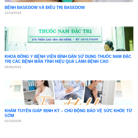
BỆNH BASEDOW VÀ ĐIỀU TRỊ BASEDOW
12/19/2019
KHOA ĐÔNG Y BỆNH VIỆN BÌNH DÂN SỬ DỤNG THUỐC NAM ĐẶC
TRỊ CÁC BỆNH MÃN TÍNH HIỆU QUẢ LÀNH BỆNH CAO
05/06/2024
KHÁM TUYẾN GIÁP ĐỊNH KỲ – CHỦ ĐỘNG BẢO VỆ SỨC KHỎE TỪ
SỚM
01/23/2026