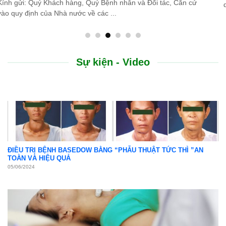
do thiên tai lũ lụt, Bệnh viện Bình Dân ...
Sự kiện - Video
ĐIỀU TRỊ BỆNH BASEDOW BẰNG “PHẪU THUẬT TỨC THÌ ”AN
TOÀN VÀ HIỆU QUẢ
05/06/2024