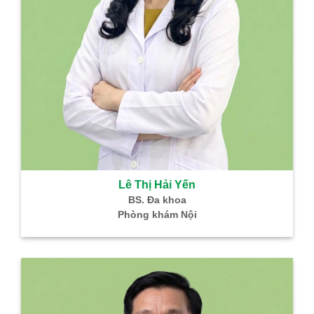
Lê Thị Hải Yến
BS. Đa khoa
Phòng khám Nội
B