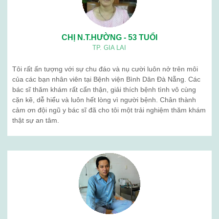
CHỊ N.T.HƯỜNG - 53 TUỔI
TP. GIA LAI
Tôi rất ấn tượng với sự chu đáo và nụ cười luôn nở trên môi
của các bạn nhân viên tại Bệnh viện Bình Dân Đà Nẵng. Các
bác sĩ thăm khám rất cẩn thận, giải thích bệnh tình vô cùng
cặn kẽ, dễ hiểu và luôn hết lòng vì người bệnh. Chân thành
cảm ơn đội ngũ y bác sĩ đã cho tôi một trải nghiệm thăm khám
thật sự an tâm.