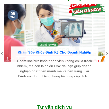
cặn kẽ, dễ hiểu và luôn hết lòng vì người bệnh. Chân thành
cảm ơn đội ngũ y bác sĩ đã cho tôi một trải nghiệm thăm khám
thật sự an tâm.
LÊ THIÊN THANH - 46 TUỔI
TP. HUẾ
Cũng như nhiều người bị bướu giáp nhân, nỗi sợ lớn nhất của
tôi là phải đụng dao kéo, chịu đau đớn và mang vết sẹo dài ở
cổ. Thật may mắn khi đến Bệnh viện Bình Dân Đà Nẵng, nhờ
phác đồ điều trị tiên tiến và sự tư vấn tận tình của các bác sĩ,
tôi đã khỏi bệnh nhanh chóng, nhẹ nhàng mà hoàn toàn
không để lại sẹo.