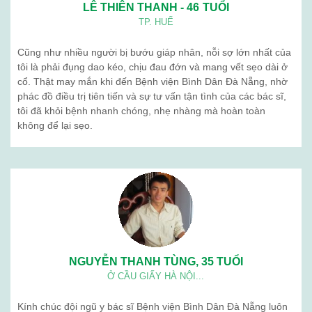
Ngưu giác linh
Giới thiệu
Blog
Liên hệ
BỆNH VIỆN BÌNH DÂN (ĐÀ NẴNG) . Địa chỉ: 376 Trần Cao Vân -
Thanh Khê - Đà Nẵng. Điện thoạị: 02363 714 030