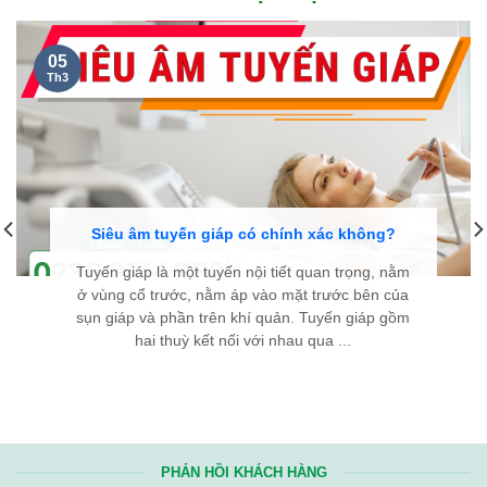
NGUYỄN THANH TÙNG, 35 TUỔI
Ở CẦU GIẤY HÀ NỘI...
Kính chúc đội ngũ y bác sĩ Bệnh viện Bình Dân Đà Nẵng luôn
dồi dào sức khỏe và giữ mãi ngọn lửa nhiệt huyết. Hy vọng với
tài năng và y đức của các y bác sĩ, sẽ ngày càng có thêm
nhiều bệnh nhân
bướu cổ
được điều trị thành công, tìm lại
được sự bình an trong cuộc sống. Từ tận đáy lòng, chân thành
cảm ơn Bệnh viện rất nhiều!