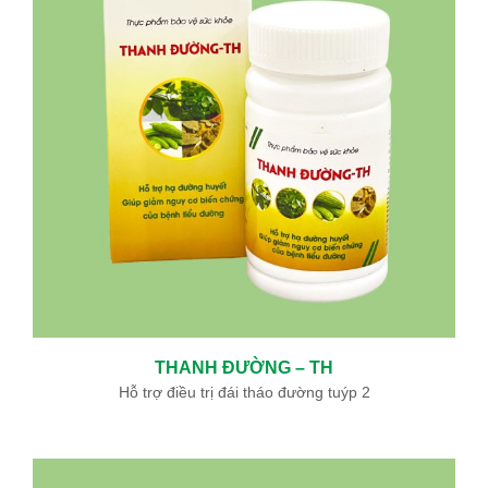
Ưu đãi đặc biệt: Khám chữa bệnh áp dụng BHYT
Trong tinh thần đồng hành cùng người dân vượt qua khó khăn
do thiên tai lũ lụt, Bệnh viện Bình Dân ...
Sự kiện - Video