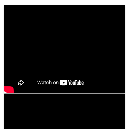
Khám Sức Khỏe Định Kỳ Cho Doanh Nghiệp
Chăm sóc sức khỏe nhân viên không chỉ là trách
nhiệm, mà còn là chiến lược dài hạn giúp doanh
nghiệp phát triển mạnh mẽ và bền vững. Tại
Bệnh viện Bình Dân, chúng tôi cung cấp dịch ...
Tư vấn dịch vụ
05
Th3