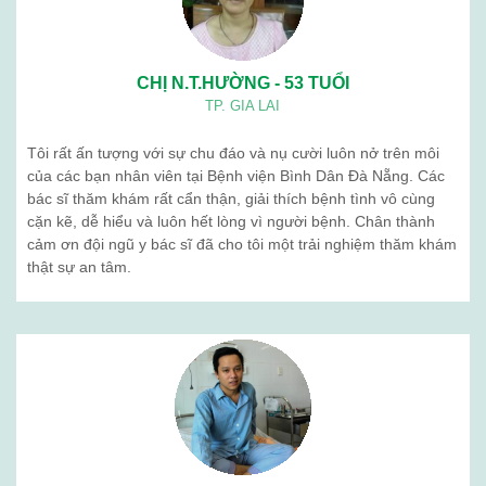
Quá trình phát triển
Tổ chức nhân sự
BẢN ĐỒ
BỆNH VIỆN BÌNH DÂN ĐÀ NẴNG
Cơ sở hướng dẫn thực hành
Khám sức khỏe định kỳ
Sản phẩm