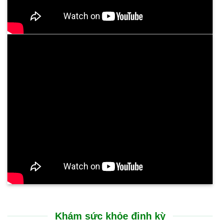
Trải nghiệm điều trị tại Bệnh viện Bình Dân Đà Nẵng rất nhẹ
nhàng, không gây đau đớn. Sự cải thiện thể hiện rõ rệt ngay
sau liệu trình: cổ họng thông thoáng, chấm dứt tình trạng ho
kéo dài và ăn uống dễ dàng trở lại. Suốt nhiều tháng nay, sức
khỏe của tôi đã ổn định hoàn toàn, chất lượng cuộc sống được
nâng lên rõ rệt.
CHỊ N.T.HƯỜNG - 53 TUỔI
TP. GIA LAI
Tôi rất ấn tượng với sự chu đáo và nụ cười luôn nở trên môi
của các bạn nhân viên tại Bệnh viện Bình Dân Đà Nẵng. Các
bác sĩ thăm khám rất cẩn thận, giải thích bệnh tình vô cùng