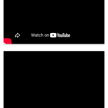
Siêu âm tuyến giáp có chính xác không?
Tuyến giáp là một tuyến nội tiết quan trọng, nằm
ở vùng cổ trước, nằm áp vào mặt trước bên của
sụn giáp và phần trên khí quản. Tuyến giáp gồm
hai thuỳ kết nối với nhau qua ...
PHẢN HỒI KHÁCH HÀNG
NGUYỄN THÀNH TUNG - 68 TUỔI
TP. QUẢNG NGÃI