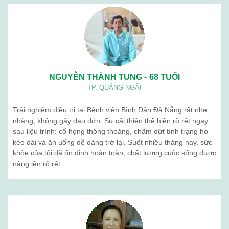
BỆNH VIỆN BÌNH DÂN ĐÀ NẴNG
Lịch làm việc: Từ thứ 2 – thứ 7
Sáng: 7h30 – 12h00
Chiều: 13h00 – 16h30
Địa chỉ: 376 Trần Cao Vân – Phường Thanh Khê – TP. Đà Nẵng
Điện thoại: 02363 714 030
Chăm sóc khách hàng: 0236 7105 888
Email: kinhdoanh.bvbd@gmail.com
Hành chính nhân sự : benhvienbinhdandn@gmail.com
Quy chế hoạt động
Giới thiệu chung
Ban lãnh đạo