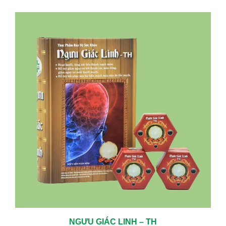
TRỊ CÁC BỆNH MÃN TÍNH HIỆU QUẢ LÀNH BỆNH CAO
05/06/2024
KHÁM TUYẾN GIÁP ĐỊNH KỲ – CHỦ ĐỘNG BẢO VỆ SỨC KHỎE TỪ
SỚM
01/23/2026