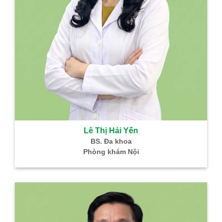
Bùi Thị Cúc
Hồ Thị Ngọ
Bác sĩ CKI – HH –
BS. CKI: SP k
Truyền Máu
Hiếm muộ
Trưởng khoa Xét
ĐN Hỗ trợ sinh 
nghiệm
Bình Dân
Nguyễn Thanh
Vũ Thị Tư 
Phong
BS. Chuyên khoa
Bác sĩ CKI – Gây mê
Giám đốc