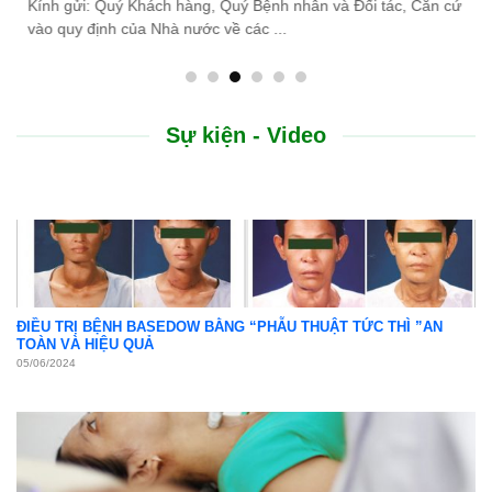
do thiên tai lũ lụt, Bệnh viện Bình Dân ...
Sự kiện - Video
ĐIỀU TRỊ BỆNH BASEDOW BẰNG “PHẪU THUẬT TỨC THÌ ”AN
TOÀN VÀ HIỆU QUẢ
05/06/2024