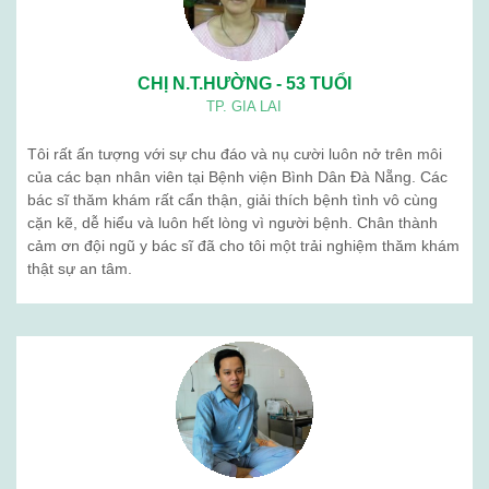
CHỊ N.T.HƯỜNG - 53 TUỔI
TP. GIA LAI
Tôi rất ấn tượng với sự chu đáo và nụ cười luôn nở trên môi
của các bạn nhân viên tại Bệnh viện Bình Dân Đà Nẵng. Các
bác sĩ thăm khám rất cẩn thận, giải thích bệnh tình vô cùng
cặn kẽ, dễ hiểu và luôn hết lòng vì người bệnh. Chân thành
cảm ơn đội ngũ y bác sĩ đã cho tôi một trải nghiệm thăm khám
thật sự an tâm.