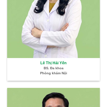
Lê Thị Hải Yến
BS. Đa khoa
Phòng khám Nội
B