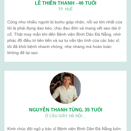
LÊ THIÊN THANH - 46 TUỔI
TP. HUẾ
Cũng như nhiều người bị bướu giáp nhân, nỗi sợ lớn nhất của
tôi là phải đụng dao kéo, chịu đau đớn và mang vết sẹo dài ở
cổ. Thật may mắn khi đến Bệnh viện Bình Dân Đà Nẵng, nhờ
phác đồ điều trị tiên tiến và sự tư vấn tận tình của các bác sĩ,
tôi đã khỏi bệnh nhanh chóng, nhẹ nhàng mà hoàn toàn
không để lại sẹo.
NGUYỄN THANH TÙNG, 35 TUỔI
Ở CẦU GIẤY HÀ NỘI...
Kính chúc đội ngũ y bác sĩ Bệnh viện Bình Dân Đà Nẵng luôn