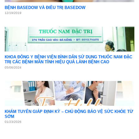
BỆNH BASEDOW VÀ ĐIỀU TRỊ BASEDOW
12/19/2019
KHOA ĐÔNG Y BỆNH VIỆN BÌNH DÂN SỬ DỤNG THUỐC NAM ĐẶC
TRỊ CÁC BỆNH MÃN TÍNH HIỆU QUẢ LÀNH BỆNH CAO
05/06/2024
KHÁM TUYẾN GIÁP ĐỊNH KỲ – CHỦ ĐỘNG BẢO VỆ SỨC KHỎE TỪ
SỚM
01/23/2026