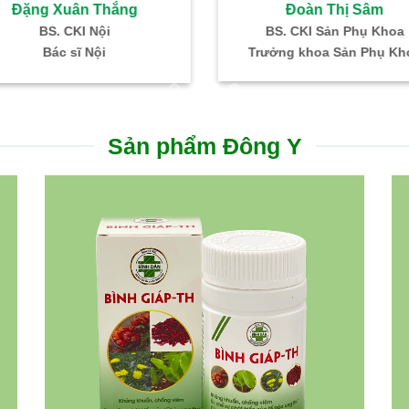
Bùi Thị Cúc
Hồ Thị Ngọc H
Bác sĩ CKI – HH – Truyền Máu
BS. CKI: SP khoa – Hi
Trưởng khoa Xét nghiệm
ĐN Hỗ trợ sinh sản IVF 
Sản phẩm Đông Y