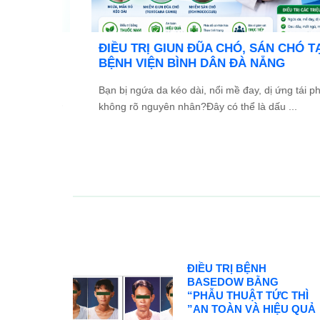
TỔ
Ưu đãi đặc biệt: Khám chữa bệnh áp dụng
2026
BHYT
và Đối
Trong tinh thần đồng hành cùng người dân vượt qua
ác ...
khó khăn do thiên tai lũ lụt, Bệnh viện Bình Dân ...
ĐIỀU TRỊ BỆNH
BASEDOW BẰNG
“PHẪU THUẬT TỨC THÌ
”AN TOÀN VÀ HIỆU QUẢ