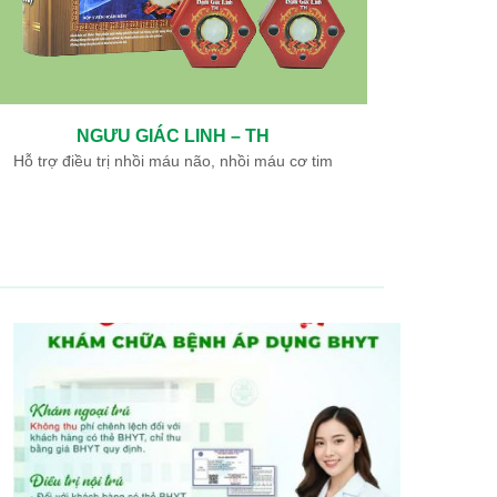
G MẠCH DƯỠNG NÃO – TH
DẠ 
ều trị di chứng tai biến mạch máu não
Hỗ trợ điều trị vi