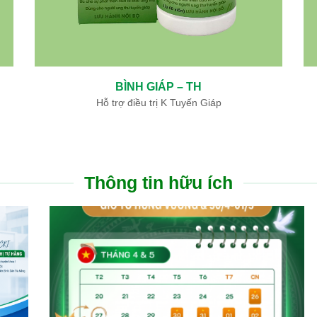
NGƯU GIÁC LINH – TH
THÔN
Hỗ trợ điều trị nhồi máu não, nhồi máu cơ tim
Hỗ trợ đi
Thông tin hữu ích