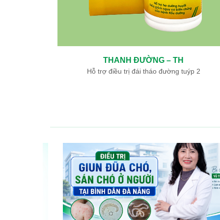
NGƯU GIÁC LINH – TH
Hỗ trợ điều trị nhồi máu não, nhồi máu cơ tim