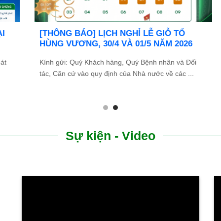
Bệnh viện Bình Dân Đà Nẵng thông báo
tuyển dụng
Bệnh viện Bình Dân Đà Nẵng đang tìm kiếm những
.
ứng viên tài năng, nhiệt huyết để gia nhập đội ngũ ...
Sự kiện - Video