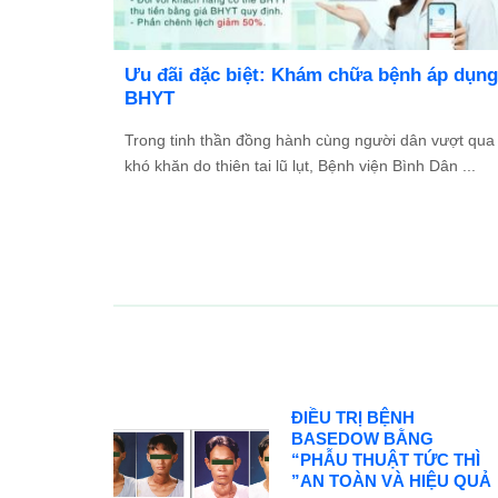
ực hành khám bệnh,
BỆNH VIỆN BÌNH DÂN ĐÀ
DỤNG NHÂN SỰ NĂM 2026
Cơ hội phát triển sự nghiệp trong 
chuyên nghiệp, hiện đại Với định h
...
ĐIỀU TRỊ BỆNH
BASEDOW BẰNG
“PHẪU THUẬT TỨC THÌ
”AN TOÀN VÀ HIỆU QUẢ