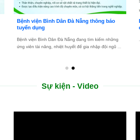
 NẴNG TUYỂN
ĐIỀU TRỊ GIUN ĐŨA CHÓ, SÁN CH
BỆNH VIỆN BÌNH DÂN ĐÀ NẴNG
môi trường y tế
Bạn bị ngứa da kéo dài, nổi mề đay, dị ứng 
ướng phát triển trở
không rõ nguyên nhân?Đây có thể là dấu ..
Sự kiện - Video