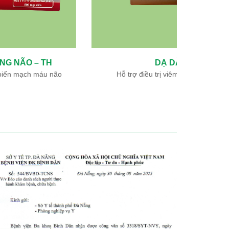
DẠ DÀY – TH
TH
Hỗ trợ điều trị viêm loét dạ dày, tá tràng
Hỗ trợ đi