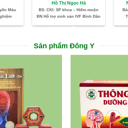
Hồ Thị Ngọc Hà
Nguyễn Thanh Phon
 CKI: SP khoa – Hiếm muộn
Bác sĩ CKI – Gây mê hồi 
ỗ trợ sinh sản IVF Bình Dân
Trưởng Khoa PT – GMH
Sản phẩm Đông Y