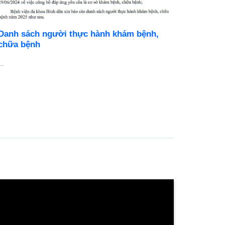
Ó TẠI
[THÔNG BÁO] LỊCH NGHỈ LỄ GIỖ TỔ
HÙNG VƯƠNG, 30/4 VÀ 01/5 NĂM 2026
tái phát
Kính gửi: Quý Khách hàng, Quý Bệnh nhân và Đối
.
tác, Căn cứ vào quy định của Nhà nước về các ...