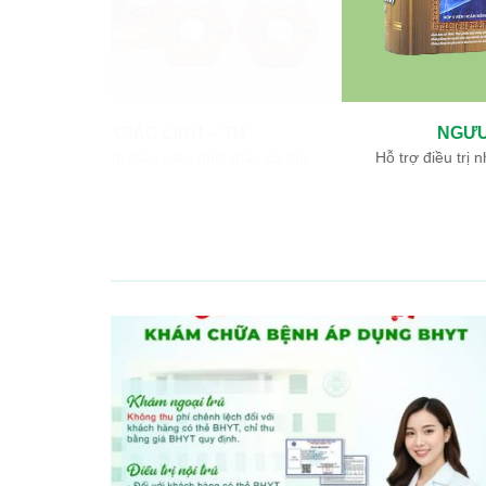
NGƯU GIÁC LINH – TH
Hỗ trợ điều trị nhồi máu não, nhồi máu cơ tim