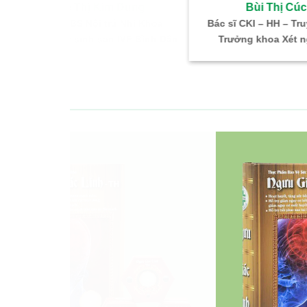
im Dung
Bùi Thị Cúc
trú Nhi Khoa
Bác sĩ CKI – HH – Truyền Máu
BS.
ản IVF Bình Dân
Trưởng khoa Xét nghiệm
ĐN H