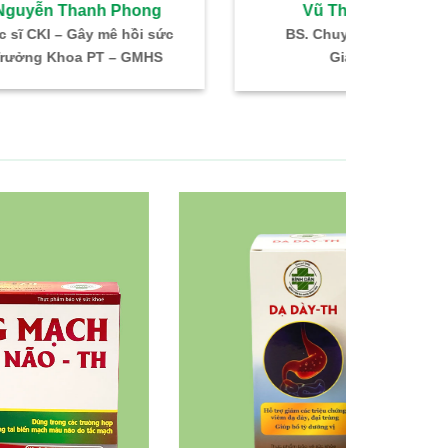
g
Vũ Thị Tư Hằng
Vũ Th
sức
BS. Chuyên khoa I Nhi
BS. Chuyê
S
Giám đốc
Gi