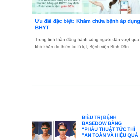
bệnh,
BỆNH VIỆN BÌNH DÂN ĐÀ NẴNG TUYỂN
DỤNG NHÂN SỰ NĂM 2026
Cơ hội phát triển sự nghiệp trong môi trường y tế
chuyên nghiệp, hiện đại Với định hướng phát triển tr
...
ĐIỀU TRỊ BỆNH
BASEDOW BẰNG
“PHẪU THUẬT TỨC THÌ
”AN TOÀN VÀ HIỆU QUẢ