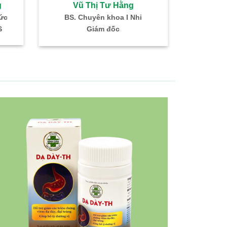
g
Vũ Thị Tư Hằng
Vũ Th
sức
BS. Chuyên khoa I Nhi
BS. Chuyê
S
Giám đốc
Gi