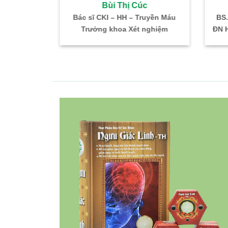
im Dung
Bùi Thị Cúc
trú Nhi Khoa
Bác sĩ CKI – HH – Truyền Máu
BS.
ản IVF Bình Dân
Trưởng khoa Xét nghiệm
ĐN H