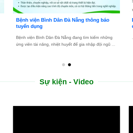
ĐIỀU TRỊ GIUN ĐŨA CHÓ, SÁN CHÓ TẠI
BỆNH VIỆN BÌNH DÂN ĐÀ NẴNG
Bạn bị ngứa da kéo dài, nổi mề đay, dị ứng tái phát
ở
không rõ nguyên nhân?Đây có thể là dấu ...
Sự kiện - Video