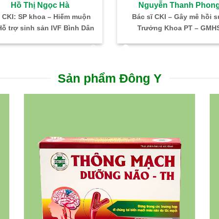
Hồ Thị Ngọc Hà
Nguyễn Thanh Phon
 CKI: SP khoa – Hiếm muộn
Bác sĩ CKI – Gây mê hồi 
ỗ trợ sinh sản IVF Bình Dân
Trưởng Khoa PT – GMH
Sản phẩm Đông Y