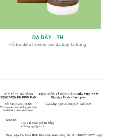
DẠ DÀY – TH
TH
Hỗ trợ điều trị viêm loét dạ dày, tá tràng
Hỗ trợ đi