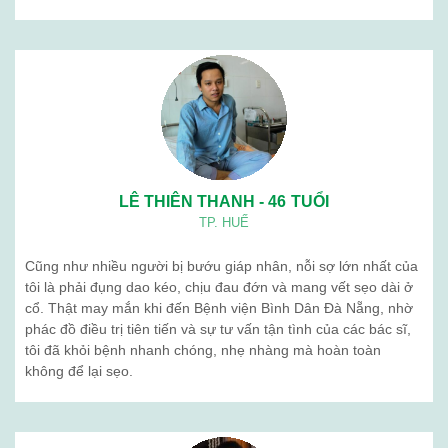
LÊ THIÊN THANH - 46 TUỔI
TP. HUẾ
Cũng như nhiều người bị bướu giáp nhân, nỗi sợ lớn nhất của
tôi là phải đụng dao kéo, chịu đau đớn và mang vết sẹo dài ở
cổ. Thật may mắn khi đến Bệnh viện Bình Dân Đà Nẵng, nhờ
phác đồ điều trị tiên tiến và sự tư vấn tận tình của các bác sĩ,
tôi đã khỏi bệnh nhanh chóng, nhẹ nhàng mà hoàn toàn
không để lại sẹo.