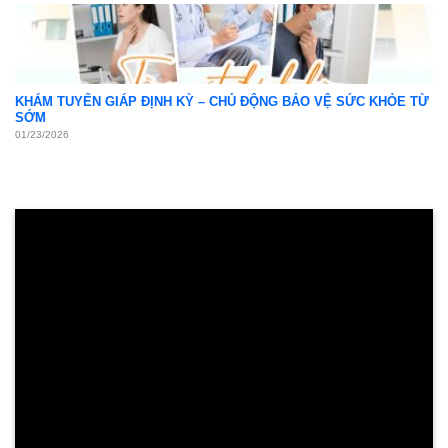
KHÁM TUYẾN GIÁP ĐỊNH KỲ – CHỦ ĐỘNG BẢO VỆ SỨC KHỎE TỪ
SỚM
01/23/2026