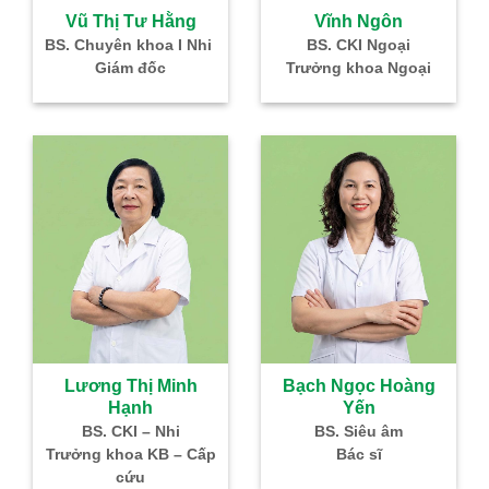
à
Vũ Thị Tư Hằng
Vĩnh Ngôn
–
BS. Chuyên khoa I Nhi
BS. CKI Ngoại
Giám đốc
Trưởng khoa Ngoại
IVF
Lương Thị Minh
Bạch Ngọc Hoàng
Hạnh
Yến
g
BS. CKI – Nhi
BS. Siêu âm
Nhi
Trưởng khoa KB – Cấp
Bác sĩ
cứu