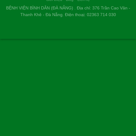
BỆNH VIỆN BÌNH DÂN (ĐÀ NẴNG) . Địa chỉ: 376 Trần Cao Vân -
Thanh Khê - Đà Nẵng. Điện thoạị: 02363 714 030