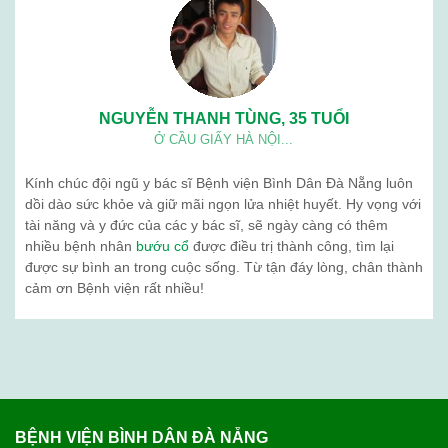
NGUYỄN THANH TÙNG, 35 TUỔI
Ở CẦU GIẤY HÀ NỘI...
Kính chúc đội ngũ y bác sĩ Bệnh viện Bình Dân Đà Nẵng luôn
dồi dào sức khỏe và giữ mãi ngọn lửa nhiệt huyết. Hy vọng với
tài năng và y đức của các y bác sĩ, sẽ ngày càng có thêm
nhiều bệnh nhân
bướu cổ
được điều trị thành công, tìm lại
được sự bình an trong cuộc sống. Từ tận đáy lòng, chân thành
cảm ơn Bệnh viện rất nhiều!
BỆNH VIỆN BÌNH DÂN ĐÀ NẴNG