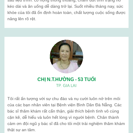
sau liệu trình: cổ họng thông thoáng, chấm dứt tình trạng ho
kéo dài và ăn uống dễ dàng trở lại. Suốt nhiều tháng nay, sức
khỏe của tôi đã ổn định hoàn toàn, chất lượng cuộc sống được
nâng lên rõ rệt.
CHỊ N.T.HƯỜNG - 53 TUỔI
TP. GIA LAI
Tôi rất ấn tượng với sự chu đáo và nụ cười luôn nở trên môi
của các bạn nhân viên tại Bệnh viện Bình Dân Đà Nẵng. Các
bác sĩ thăm khám rất cẩn thận, giải thích bệnh tình vô cùng
cặn kẽ, dễ hiểu và luôn hết lòng vì người bệnh. Chân thành
cảm ơn đội ngũ y bác sĩ đã cho tôi một trải nghiệm thăm khám
thật sự an tâm.