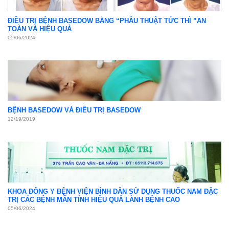
ĐIỀU TRỊ BỆNH BASEDOW BẰNG “PHẪU THUẬT TỨC THÌ ”AN
TOÀN VÀ HIỆU QUẢ
05/06/2024
BỆNH BASEDOW VÀ ĐIỀU TRỊ BASEDOW
12/19/2019
KHOA ĐÔNG Y BỆNH VIỆN BÌNH DÂN SỬ DỤNG THUỐC NAM ĐẶC
TRỊ CÁC BỆNH MÃN TÍNH HIỆU QUẢ LÀNH BỆNH CAO
05/06/2024