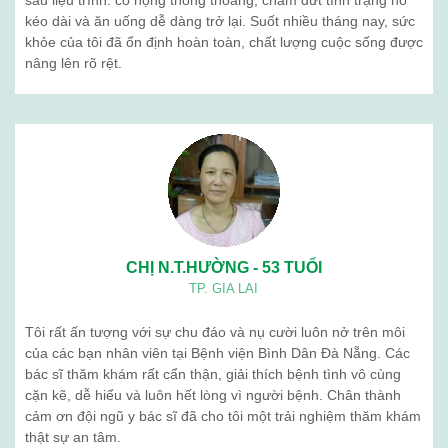
sau liệu trình: cổ họng thông thoáng, chấm dứt tình trạng ho
kéo dài và ăn uống dễ dàng trở lại. Suốt nhiều tháng nay, sức
khỏe của tôi đã ổn định hoàn toàn, chất lượng cuộc sống được
nâng lên rõ rệt.
CHỊ N.T.HƯỜNG - 53 TUỔI
TP. GIA LAI
Tôi rất ấn tượng với sự chu đáo và nụ cười luôn nở trên môi
của các bạn nhân viên tại Bệnh viện Bình Dân Đà Nẵng. Các
bác sĩ thăm khám rất cẩn thận, giải thích bệnh tình vô cùng
cặn kẽ, dễ hiểu và luôn hết lòng vì người bệnh. Chân thành
cảm ơn đội ngũ y bác sĩ đã cho tôi một trải nghiệm thăm khám
thật sự an tâm.