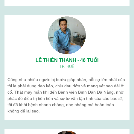
LÊ THIÊN THANH - 46 TUỔI
TP. HUẾ
Cũng như nhiều người bị bướu giáp nhân, nỗi sợ lớn nhất của
tôi là phải đụng dao kéo, chịu đau đớn và mang vết sẹo dài ở
cổ. Thật may mắn khi đến Bệnh viện Bình Dân Đà Nẵng, nhờ
phác đồ điều trị tiên tiến và sự tư vấn tận tình của các bác sĩ,
tôi đã khỏi bệnh nhanh chóng, nhẹ nhàng mà hoàn toàn
không để lại sẹo.