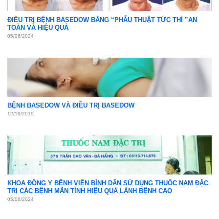
ĐIỀU TRỊ BỆNH BASEDOW BẰNG “PHẪU THUẬT TỨC THÌ ”AN
TOÀN VÀ HIỆU QUẢ
05/06/2024
BỆNH BASEDOW VÀ ĐIỀU TRỊ BASEDOW
12/19/2019
KHOA ĐÔNG Y BỆNH VIỆN BÌNH DÂN SỬ DỤNG THUỐC NAM ĐẶC
TRỊ CÁC BỆNH MÃN TÍNH HIỆU QUẢ LÀNH BỆNH CAO
05/06/2024