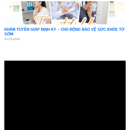
KHÁM TUYẾN GIÁP ĐỊNH KỲ – CHỦ ĐỘNG BẢO VỆ SỨC KHỎE TỪ
SỚM
01/23/2026