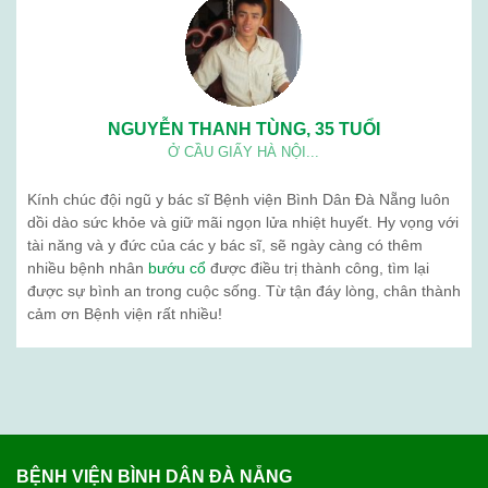
NGUYỄN THANH TÙNG, 35 TUỔI
Ở CẦU GIẤY HÀ NỘI...
Kính chúc đội ngũ y bác sĩ Bệnh viện Bình Dân Đà Nẵng luôn
dồi dào sức khỏe và giữ mãi ngọn lửa nhiệt huyết. Hy vọng với
tài năng và y đức của các y bác sĩ, sẽ ngày càng có thêm
nhiều bệnh nhân
bướu cổ
được điều trị thành công, tìm lại
được sự bình an trong cuộc sống. Từ tận đáy lòng, chân thành
cảm ơn Bệnh viện rất nhiều!
BỆNH VIỆN BÌNH DÂN ĐÀ NẴNG