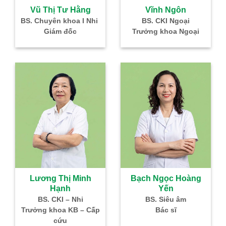
à
Vũ Thị Tư Hằng
Vĩnh Ngôn
–
BS. Chuyên khoa I Nhi
BS. CKI Ngoại
Giám đốc
Trưởng khoa Ngoại
IVF
Lương Thị Minh
Bạch Ngọc Hoàng
Hạnh
Yến
g
BS. CKI – Nhi
BS. Siêu âm
Nhi
Trưởng khoa KB – Cấp
Bác sĩ
cứu