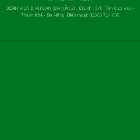
BỆNH VIỆN BÌNH DÂN (ĐÀ NẴNG) . Địa chỉ: 376 Trần Cao Vân -
Thanh Khê - Đà Nẵng. Điện thoạị: 02363 714 030